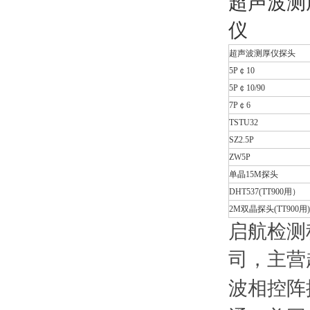
超声波测厚仪探头
5P￠10
5P￠10/90
7P￠6
TSTU32
SZ2.5P
ZW5P
单晶15M探头
DHT537(TT900用）
2M双晶探头(TT900用)
启航检测
司，主营
波相控阵