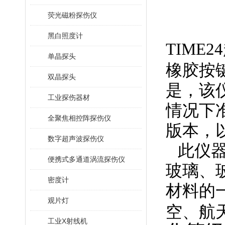
荧光磁粉探伤仪
黑白照度计
TIME24
单晶探头
橡胶按
双晶探头
是，该
工业探伤器材
情况下
全聚焦相控阵探伤仪
版本，
数字超声波探伤仪
此仪器
便携式多通道涡流探伤仪
玻璃、
密度计
材料的
观片灯
空、航
工业X射线机