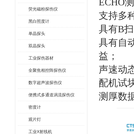
ECHO
荧光磁粉探伤仪
支持多
黑白照度计
具有B
单晶探头
具有自
双晶探头
益；
工业探伤器材
声速动态
全聚焦相控阵探伤仪
配机试
数字超声波探伤仪
测厚数
便携式多通道涡流探伤仪
密度计
观片灯
工业X射线机