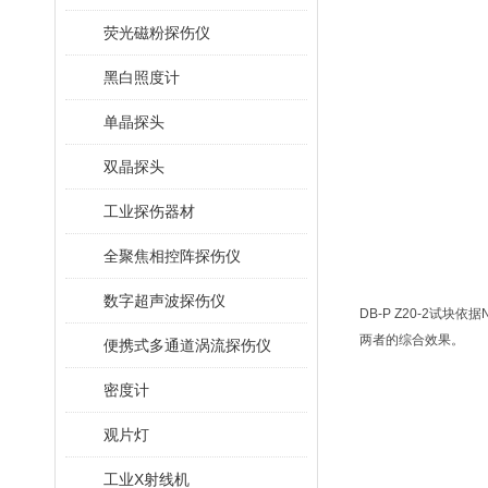
荧光磁粉探伤仪
黑白照度计
单晶探头
双晶探头
工业探伤器材
全聚焦相控阵探伤仪
数字超声波探伤仪
DB-P Z20-2试
两者的综合效果。
便携式多通道涡流探伤仪
密度计
观片灯
工业X射线机