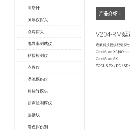
高斯计
产品介绍：
测厚仪探头
点焊探头
V204-RM
延
电导率测试仪
启航科技提供配套探伤仪 
OmniScan X3和OmniS
粘接检测仪
OmniScan SX
FOCUS PX / PC / SD
点焊仪
涡流探伤仪
相控阵探头
超声波测厚仪
连接线
着色探伤剂