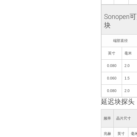
Sonope
块
端部直径
英寸
毫米
0.080
2.0
0.060
1.5
0.080
2.0
延迟块探头
频率
晶片尺寸
兆赫
英寸
毫