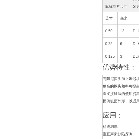
标称晶片尺寸
延
英寸
毫米
0.50
13
DL
0.25
6
DL
0.125
3
DL
优势特性：
高阻尼探头加上延迟
更高的探头频率可提
直接接触法的使用提
提供弧面外形，以适
应用：
精确测厚
垂直声束缺陷探测