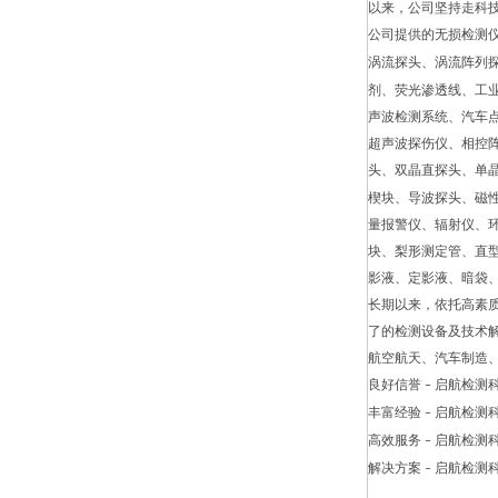
以来，公司坚持走科
公司提供的无损检测
涡流探头、涡流阵列
剂、荧光渗透线、工
声波检测系统、汽车
超声波探伤仪、相控
头、双晶直探头、单
楔块、导波探头、磁
量报警仪、辐射仪、
块、梨形测定管、直
影液、定影液、暗袋
长期以来，依托高素
了的检测设备及技术
航空航天、汽车制造
良好信誉
启航检测
–
丰富经验
启航检测
–
高效服务
启航检测
–
解决方案
启航检测
–