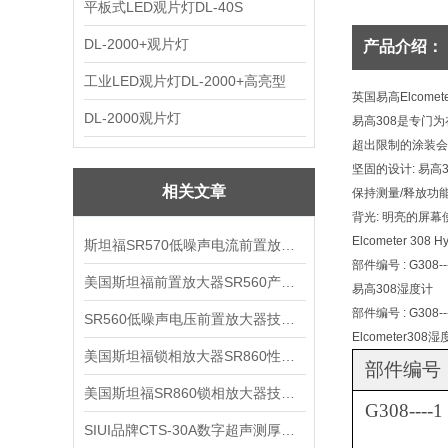
平板式LED观片灯DL-40S
DL-2000+观片灯
产品介绍：
工业LED观片灯DL-2000+高亮型
英国易高
Elcome
DL-2000观片灯
易高308是专门
超出限制的涂装会给
坚固的设计: 易
相关文章
保持测量/释放功
背光: 明亮的屏幕
Elcometer 308 H
斯坦福SR570低噪声电流前置放大器技术参数
部件编号 : G308--
美国斯坦福前置放大器SR560产品介绍
易高308湿度计
部件编号 : G308--
SR560低噪声电压前置放大器技术参数
Elcometer3
美国斯坦福锁相放大器SR860性能介绍
部件编号
美国斯坦福SR860锁相放大器技术参数
G308----1
SIUI品牌CTS-30A数字超声测厚仪技术参数