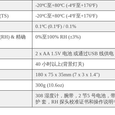
-20ºC至+80ºC (-4ºF至+176ºF)
TS)
-20ºC至+80ºC (-4ºF至+176ºF)
0.1ºC (0.1ºF) / 0.1%
RH) & 精确
0%至100% RH (±3%)
2 x AA 1.5V 电池 或通过USB 线供电
40 小时以上(背景灯关)
180 x 75 x 35mm (7 x 3 x 1.4")
300g (10.6oz)
308 湿度计，腕带，2 节5 号电池，
护 套，RH 探头校准证书和操作说明