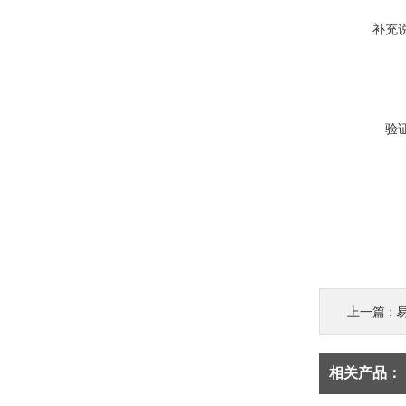
补充
验
上一篇 :
易
相关产品：