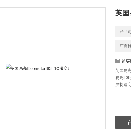
英国易
产品时间
厂商
简要
英国易高
易高30
层制造商