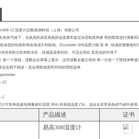
ter308-1C湿度计
|启航检测科技（上海）有限公司
为在炎热气候下，当底层的涂层表面的温度通常超过涂层制造商推 荐的限度进行测量而
涂层的性能和寿命造成不利影响。Elcometer 308湿度计能 简 单 , 快速的测量相
高308具有防尘性和防水性，传感器是密封的，可适合用在 其恶劣的环境下.
能: 按一个按钮，读数会在屏幕上显示，这些读数会被记录的 再一次按一下按钮来释放
使信息易于阅读 – 是在黑暗或密闭空间的理想选择.
ygrometer
--1C
--1
08湿度计可简单快速地测量相对湿度 (RH) 和表面温度 (Ts)，适合在非常炎热的气候中使用
产品描述
证书
易高308湿度计