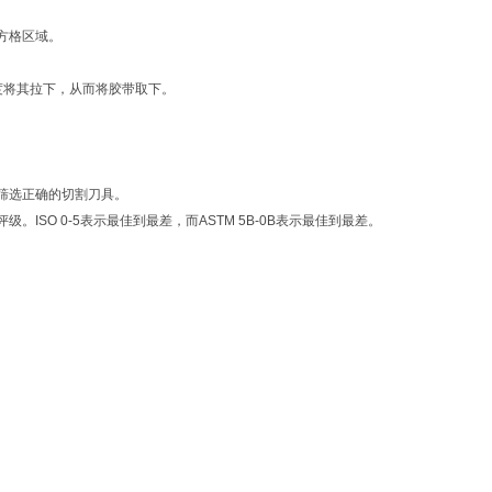
方格区域。
的角度将其拉下，从而将胶带取下。
。
筛选正确的切割刀具。
O 0-5表示最佳到最差，而ASTM 5B-0B表示最佳到最差。