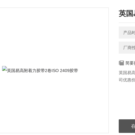
英国
产品时间
厂商
简要
英国易高
司优惠