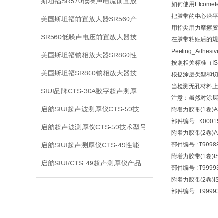
斯坦福SR570低噪声电流前置放大器技术参数
如何使用Elcomete
把胶带的中心沿平
美国斯坦福前置放大器SR560产品介绍
用指尖用力摩擦胶
SR560低噪声电压前置放大器技术参数
在胶带粘贴后的规定
Peeling_Adhesiv
美国斯坦福锁相放大器SR860性能介绍
按照相关标准（ISO
美国斯坦福SR860锁相放大器技术参数
根据涂层类型和切
当检测无孔材料上
SIUI品牌CTS-30A数字超声测厚仪技术参数
注意：虽然对涂层
启航SIUI超声波测厚仪CTS-59技术参数
附着力胶带(1卷)AS
部件编号 : K0001
启航超声波测厚仪CTS-59技术型号
附着力胶带(2卷)AS
启航SIUI超声测厚仪CTS-49性能应用
部件编号 : T99988
附着力胶带(1卷)IS
启航SIUI/CTS-49超声测厚仪产品介绍
部件编号 : T99993
附着力胶带(2卷)IS
部件编号 : T99993