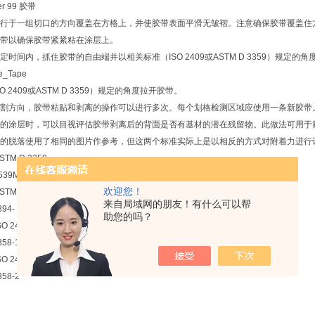
r 99 胶带
行于一组切口的方向覆盖在方格上，并使胶带表面平滑无皱褶。注意确保胶带覆盖住
带以确保胶带紧紧粘在涂层上。
时间内，抓住胶带的自由端并以相关标准（ISO 2409或ASTM D 3359）规定
e_Tape
 2409或ASTM D 3359）规定的角度拉开胶带。
割方向，胶带粘贴和剥离的操作可以进行多次。每个划格检测区域应使用一条新胶带
的涂层时，可以目视评估胶带剥离后的背面是否有基材的潜在残留物。此做法可用于
的脱落使用了相同的图片作参考，但这两个标准实际上是以相反的方式对附着力进行评级。IS
TM D 3359
539M001
欢迎您！
TM D 3359
来自局域网的朋友！有什么可以帮
94-
助您的吗？
O 2409
58-1
O 2409
58-2