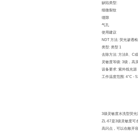
缺陷类型:
细微裂纹
缝隙
气孔
使用建议
NDT 方法: 荧光渗透
类型: 类型 1
去除方法: 方法B、C
灵敏度等级: 3级，高
设备要求: 紫外线光源，
工作温度范围: 4°C - 52°C
3级灵敏度水洗型荧光
ZL-67是3级灵敏
高闪点，可以在敞开