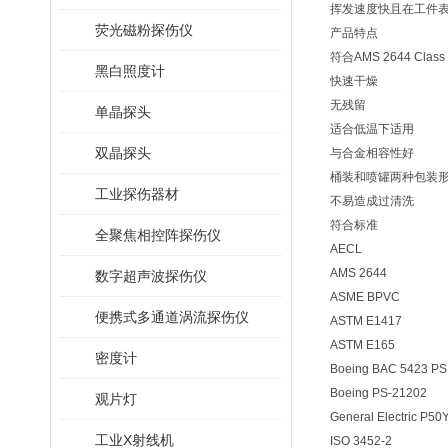
挥发速度快且在工件
荧光磁粉探伤仪
产品特点
符合AMS 2644 Cla
黑白照度计
快速干燥
无残留
单晶探头
适合低温下适用
双晶探头
与合金相容性好
桶装和喷罐两种包装
工业探伤器材
不易造成过清洗
符合标准
全聚焦相控阵探伤仪
AECL
AMS 2644
数字超声波探伤仪
ASME BPVC
便携式多通道涡流探伤仪
ASTM E1417
ASTM E165
密度计
Boeing BAC 5423 PSD
Boeing PS-21202
观片灯
General Electric P5
工业X射线机
ISO 3452-2