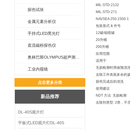
MIL-STD-2132
探伤试块
MIL-STD-271
NAVSEA 250-1500-1
金属元素分析仪
包装形式 & 件号
12罐/箱喷罐 01
手持式LED黑光灯
20升桶 01-
直流磁粉探伤仪
200升桶 01-
应用范围
奥林巴斯OLYMPUS超声测厚仪
适用于:
无损检测时用做预清
工业内窥镜
去除工件表面多余的
探伤完成后的清洗
点击更多分类
使用建议
NDT 方法: 无损检测
新品推荐
去除剂类型: 2类，不
DL-40S观片灯
平板式LED观片灯DL-40S