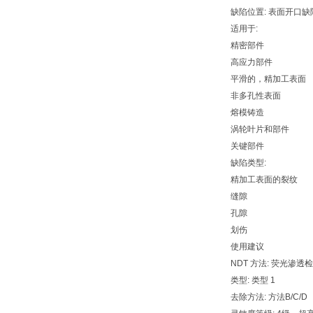
缺陷位置: 表面开口缺
适用于:
精密部件
高应力部件
平滑的，精加工表面
非多孔性表面
熔模铸造
涡轮叶片和部件
关键部件
缺陷类型:
精加工表面的裂纹
缝隙
孔隙
划伤
使用建议
NDT 方法: 荧光渗透
类型: 类型 1
去除方法: 方法B/C/D