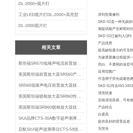
DL-2000+观片灯
工业LED观片灯DL-2000+高亮型
溶剂型显像剂
SKD-S2是一种无
DL-2000观片灯
测提供能产生鲜明对
SKD-S2已被列入QPL
产品优势
相关文章
提高缺陷显示的可见
为渗透显像过程提供
斯坦福SR570低噪声电流前置放大器技术参数
亮白、不透明的涂层
应用范围广
美国斯坦福前置放大器SR560产品介绍
可适用于荧光或着色
SR560低噪声电压前置放大器技术参数
SKD-S2符合ISO
清洗快速
美国斯坦福锁相放大器SR860性能介绍
后续清洗容易，可有
美国斯坦福SR860锁相放大器技术参数
产品特点
白度高
SIUI品牌CTS-30A数字超声测厚仪技术参数
提供良好的背景反差
无荧光
启航SIUI超声波测厚仪CTS-59技术参数