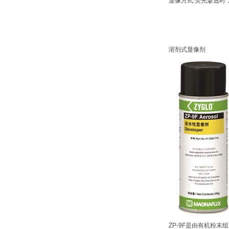
显像方式:荧光渗透时
溶剂式显像剂
ZP-9F是由有机粉