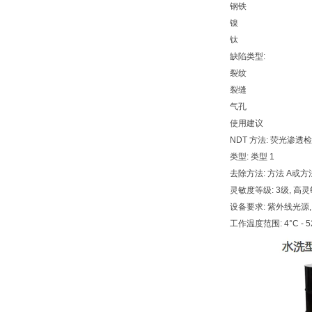
钢铁
镍
钛
缺陷类型:
裂纹
裂缝
气孔
使用建议
NDT 方法: 荧光渗透
类型: 类型 1
去除方法: 方法 A或方
灵敏度等级: 3级, 高
设备要求: 紫外线光源, 
工作温度范围: 4°C - 52°C