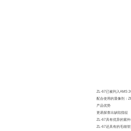
ZL-67已被列入AM
配合使用的显像剂：ZP
产品优势
更易探查出缺陷指征
ZL-67具有优异的
ZL-67还具有的毛