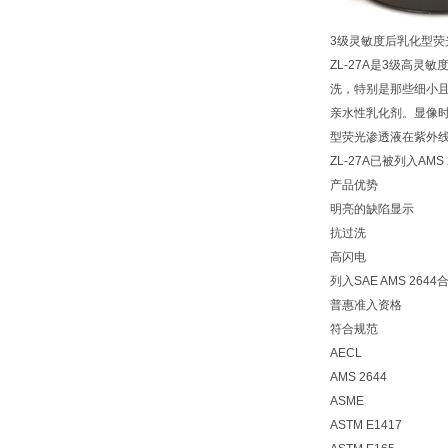
3级灵敏度后乳化型荧
ZL-27A是3级高
洗，特别是那些细小且
亲水性乳化剂。显像时可使
型荧光渗透液在紫外线
ZL-27A已被列入A
产品优势
明亮的缺陷显示
抗过洗
高闪电
列入SAE AMS 264
普惠准入资格
符合规范
AECL
AMS 2644
ASME
ASTM E1417