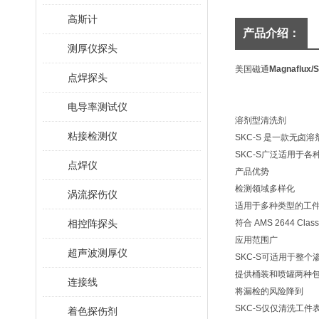
高斯计
产品介绍：
测厚仪探头
美国磁通
Magnaflux
点焊探头
电导率测试仪
溶剂型清洗剂
粘接检测仪
SKC-S 是一款无
SKC-S广泛适用于
点焊仪
产品优势
检测领域多样化
涡流探伤仪
适用于多种类型的工
相控阵探头
符合 AMS 2644 Cl
应用范围广
超声波测厚仪
SKC-S可适用于整
提供桶装和喷罐两种
连接线
将漏检的风险降到
SKC-S仅仅清洗工
着色探伤剂