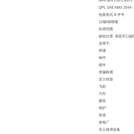
NAVSEA 250-1500-1
QPL SAE AMS 2644
包装形式 & 件号
12罐/箱喷罐 01
应用范围
缺陷位置: 表面开口缺
适用于:
焊缝
铸件
锻件
泄漏检测
压力容器
飞机
汽车
建筑
维护
管道
发电厂
非公路用设备