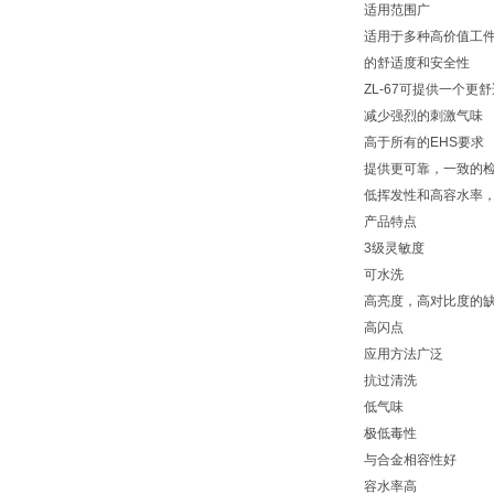
适用范围广
适用于多种高价值工
的舒适度和安全性
ZL-67可提供一个
减少强烈的刺激气味
高于所有的EHS要求
提供更可靠，一致的
低挥发性和高容水率，
产品特点
3级灵敏度
可水洗
高亮度，高对比度的
高闪点
应用方法广泛
抗过清洗
低气味
极低毒性
与合金相容性好
容水率高