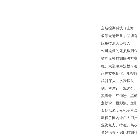
启航检测科技（上海
板等先进设备，品牌
应用技术人员投入。
公司提供的无损检测
材的无损检测解决方
统、大型超声波板材
超声波探伤仪、相控
晶斜探头、水浸探头
剂、密度计、观片灯
黑磁膏、红磁粉、黑
定影粉、显影液、定
长期以来，依托高素
赢得了国内外广大用
业及电力、特检、高
良好信誉
启航检测
–