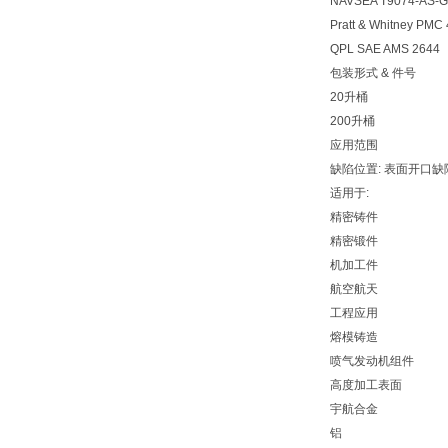
NAVSEA T9074-AS-G
Pratt & Whitney PMC
QPL SAE AMS 2644
包装形式 & 件号
20升桶 01-
200升桶 01-
应用范围
缺陷位置: 表面开口缺
适用于:
精密铸件
精密锻件
机加工件
航空航天
工程应用
熔模铸造
喷气发动机组件
高度加工表面
宇航合金
铝