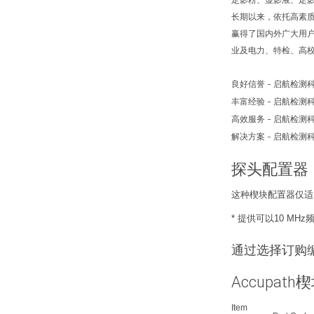
定影粉、显影液、定
长期以来，依托高素
赢得了国内外广大用
业及电力、特检、高
良好信誉
启航检测
–
丰富经验
启航检测
–
高效服务
启航检测
–
解决方案
启航检测
–
探头配置器
这种楔块配置器仅适用
* 提供可以10 MHz
通过选择订购
Accupath
Item