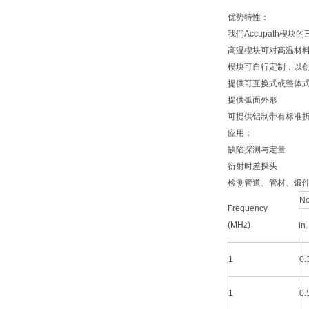
优势特性：
我们Accupath
高温楔块可对高温材
楔块可自行定制，以
提供可互换式或整体
提供弧面外形
可提供铝制带有标准
应用：
缺陷探测与定量
衍射时差探头
检测管道、管材、锻
No
Frequency
(MHz)
in.
1
0.
1
0.