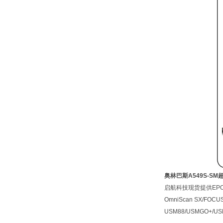
奥林巴斯A549S-S
启航科技现货提供EPOCH65
OmniScan SX/FOCUS 
USM88/USMGO+/US