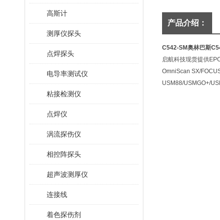
高斯计
产品介绍：
测厚仪探头
C542-SM奥林巴斯C
点焊探头
启航科技现货提供EPOCH65
OmniScan SX/FOCUS 
电导率测试仪
USM88/USMGO+/US
粘接检测仪
点焊仪
涡流探伤仪
相控阵探头
超声波测厚仪
连接线
着色探伤剂