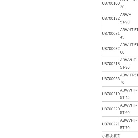
U8700100
30
ABWML-
U8700132
5T-90
ABWHT-5T
U8700031
45
ABWHT-5T
U8700032
60
ABWVHT-
U8700218
5T-30
ABWHT-5T
U8700033
70
ABWVHT-
U8700219
5T-45
ABWVHT-
U8700220
5T-60
ABWVHT-
U8700221
5T-70
小楔块底面