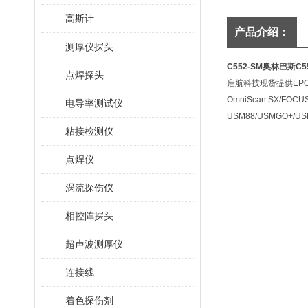
高斯计
产品介绍：
测厚仪探头
C552-SM奥林巴斯C
点焊探头
启航科技现货提供EPOCH65
OmniScan SX/FOCUS 
电导率测试仪
USM88/USMGO+/US
粘接检测仪
点焊仪
涡流探伤仪
相控阵探头
超声波测厚仪
连接线
着色探伤剂