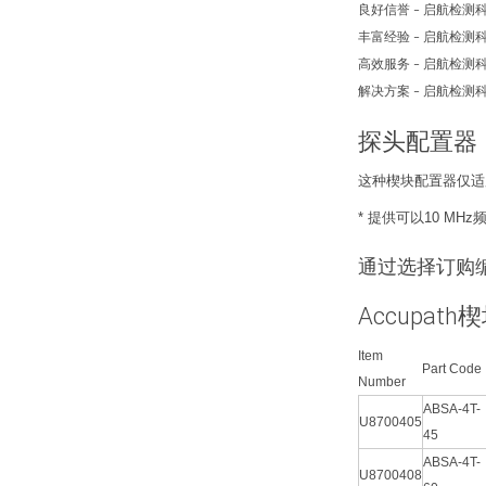
良好信誉
启航检测
–
丰富经验
启航检测
–
高效服务
启航检测
–
解决方案
启航检测
–
探头配置器
这种楔块配置器仅适用
* 提供可以10 MHz
通过选择订购
Accupath
Item
Part Code
Number
ABSA-4T-
U8700405
45
ABSA-4T-
U8700408