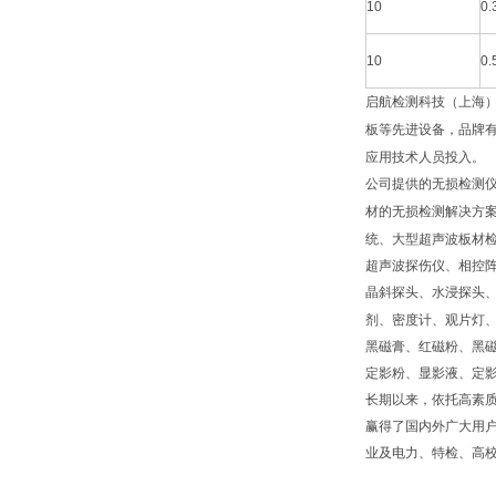
10
0.
10
0.
启航检测科技（上海
板等先进设备，品牌
应用技术人员投入。
公司提供的无损检测
材的无损检测解决方
统、大型超声波板材
超声波探伤仪、相控
晶斜探头、水浸探头
剂、密度计、观片灯
黑磁膏、红磁粉、黑
定影粉、显影液、定
长期以来，依托高素
赢得了国内外广大用
业及电力、特检、高