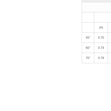
(A)
45°
0.70
60°
0.74
70°
0.79