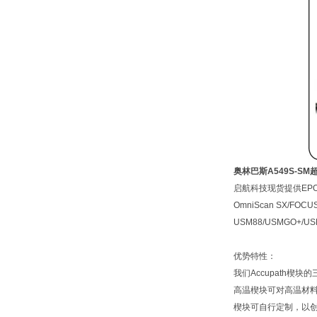
奥林巴斯A549S-S
启航科技现货提供EPOCH65
OmniScan SX/FOCUS 
USM88/USMGO+/US
优势特性：
我们Accupath
高温楔块可对高温材
楔块可自行定制，以