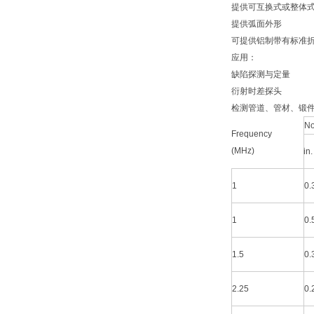
提供可互换式或整体
提供弧面外形
可提供铝制带有标准
应用：
缺陷探测与定量
衍射时差探头
检测管道、管材、锻
No
Frequency
(MHz)
in.
1
0.
1
0.
1.5
0.
2.25
0.