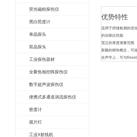
荧光磁粉探伤仪
优势特性
黑白照度计
适用于焊缝检测的优
单晶探头
的信噪比性能
宽泛的厚度测量范围
双晶探头
新颖的楔块概念，可
在声学上，可与Rexoli
工业探伤器材
全聚焦相控阵探伤仪
数字超声波探伤仪
便携式多通道涡流探伤仪
密度计
观片灯
工业X射线机