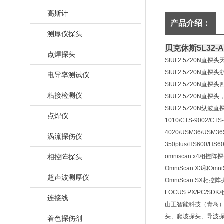
高斯计
产品介绍：
测厚仪探头
贝克休斯5L32-
点焊探头
SIUI 2.5Z20N
SIUI 2.5Z20N
电导率测试仪
SIUI 2.5Z20N
粘接检测仪
SIUI 2.5Z20N
SIUI 2.5Z20N纵波直探
点焊仪
1010/CTS-9002/CTS
4020/USM36/USM36S
涡流探伤仪
350plus/HS600
相控阵探头
omniscan x4相控阵
OmniScan X3和Omn
超声波测厚仪
OmniScan SX相控
FOCUS PX/PC/S
连接线
山王智能科技（青岛
头、爬坡探头、导波探
着色探伤剂