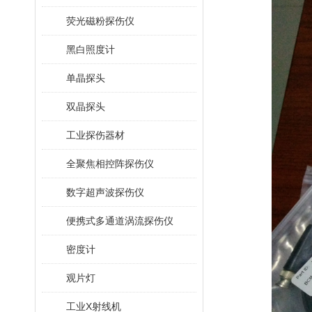
荧光磁粉探伤仪
黑白照度计
单晶探头
双晶探头
工业探伤器材
全聚焦相控阵探伤仪
数字超声波探伤仪
便携式多通道涡流探伤仪
密度计
观片灯
工业X射线机