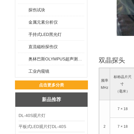
探伤试块
金属元素分析仪
手持式LED黑光灯
直流磁粉探伤仪
奥林巴斯OLYMPUS超声测厚仪
双晶探头
工业内窥镜
标称晶片尺
频率
寸
点击更多分类
MHz
（毫米）
新品推荐
7 × 18
DL-40S观片灯
平板式LED观片灯DL-40S
2
7 × 18