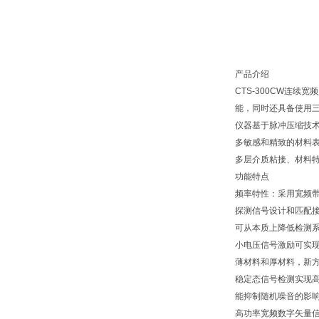
产品介绍
CTS-300CW连
能，同时还具备使用三
仪器基于脉冲压缩技
多敏感和精致的材料
多层介质粘接、材料
功能特点
频率特性：采用宽频
探测信号设计和匹配
可从本质上降低检测
小电压信号激励可实现
薄材料和厚材料，新
稳定态信号检测实现
能抑制随机噪音的影
高功率宽频数字矢量信