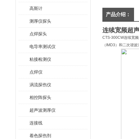
高斯计
产品介绍：
测厚仪探头
连续宽频超
点焊探头
CTS-300CW连
（IMD3）和二次谐
电导率测试仪
粘接检测仪
点焊仪
涡流探伤仪
相控阵探头
超声波测厚仪
连接线
着色探伤剂