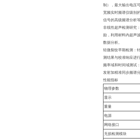
制），最大输出电压可
宽频实时频谱仪级别的
信号的高级频谱分析
非线性超声检测研究
励，利用材料内超声波
数据分析。
轻微裂纹早期检测：
测结果与校准响应进
频率域和时间域测试
发射加精准同步频谱
性能指标
物理参数
显示
重量
电源
网络接口
无损检测模块