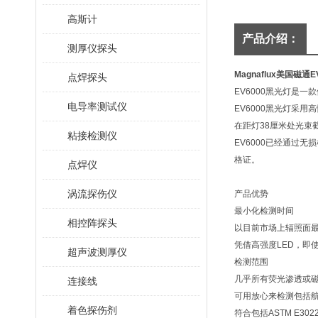
高斯计
产品介绍：
测厚仪探头
Magnaflux美国磁通
点焊探头
EV6000黑光灯是
电导率测试仪
EV6000黑光灯采
在距灯38厘米处光束
粘接检测仪
EV6000已经通过
格证。
点焊仪
涡流探伤仪
产品优势
最小化检测时间
相控阵探头
以目前市场上辐照面
凭借高强度LED，即
超声波测厚仪
检测范围
几乎所有荧光渗透或
连接线
可用放心来检测包括
着色探伤剂
符合包括ASTM E30