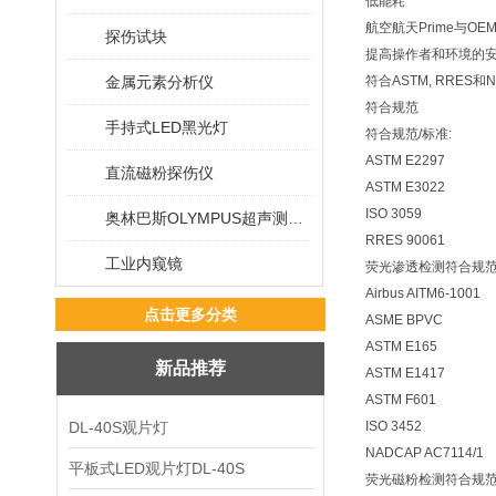
低能耗
航空航天Prime与OE
探伤试块
提高操作者和环境的
金属元素分析仪
符合ASTM, RRES和N
符合规范
手持式LED黑光灯
符合规范/标准:
ASTM E2297
直流磁粉探伤仪
ASTM E3022
ISO 3059
奥林巴斯OLYMPUS超声测厚仪
RRES 90061
工业内窥镜
荧光渗透检测符合规范/
Airbus AITM6-1001
点击更多分类
ASME BPVC
ASTM E165
新品推荐
ASTM E1417
ASTM F601
DL-40S观片灯
ISO 3452
NADCAP AC7114/1
平板式LED观片灯DL-40S
荧光磁粉检测符合规范/