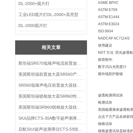
ASME BPVC
DL-2000+观片灯
ASTM E709
工业LED观片灯DL-2000+高亮型
ASTM E1444
ASTM E3024
DL-2000观片灯
ISO 9934
NADCAP AC7114/2
使用建议
相关文章
NDT 方法: 荧光渗
推荐附件:
斯坦福SR570低噪声电流前置放大器技术参数
数字式白光照度计
美国斯坦福前置放大器SR560产品介绍
紫外线防护眼镜 
SR560低噪声电压前置放大器技术参数
渗透检测用试块
美国斯坦福锁相放大器SR860性能介绍
检测试块
美国斯坦福SR860锁相放大器技术参数
美国磁通液体渗透检
点击下方产品名称获
SIUI品牌CTS-30A数字超声测厚仪技术参数
镍铬试块
启航SIUI超声波测厚仪CTS-59技术参数
镍铬渗透试块是标准