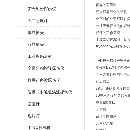
优异的可靠性
荧光磁粉探伤仪
凭借可靠强化的结构
全密封的外壳可以在
黑白照度计
专注于无损检测的设
单晶探头
舒适的工作环境
比卤素灯轻30%，使
双晶探头
EV6000的冷却系统
工业探伤器材
LED技术提供更安全
冷光源LED技术使操
全聚焦相控阵探伤仪
不再需要处理有害的汞
数字超声波探伤仪
产品特点
38 cm处辐照强度最高可
便携式多通道涡流探伤仪
23厘米直径的圆形光
重量仅0.9 kg
密度计
无耀斑
观片灯
设计牢固耐用
无内部风扇
工业X射线机