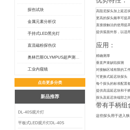
优势特性：
探伤试块
高阻尼探头加上延迟
更高的探头频率可提
金属元素分析仪
直接接触法的使用提
提供弧面外形，以适
手持式LED黑光灯
应用：
直流磁粉探伤仪
精确测厚
奥林巴斯OLYMPUS超声测厚仪
垂直声束缺陷探测
工业内窥镜
对接触区域有限的工
可更换式延迟块探头
点击更多分类
每个探头的标准配置
提供高温延迟块和干
新品推荐
探头及延迟块端部之
带有手柄组
DL-40S观片灯
这些探头用于进入狭
平板式LED观片灯DL-40S