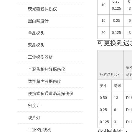
0.25
6
10
荧光磁粉探伤仪
0.125
3
黑白照度计
15
0.25
6
单晶探头
20
0.125
3
可更换延迟
双晶探头
工业探伤器材
标
全聚焦相控阵探伤仪
标称晶片尺寸
延
数字超声波探伤仪
英寸
毫米
便携式多通道涡流探伤仪
0.50
13
DL
密度计
0.25
6
DL
观片灯
0.125
3
DL
工业X射线机