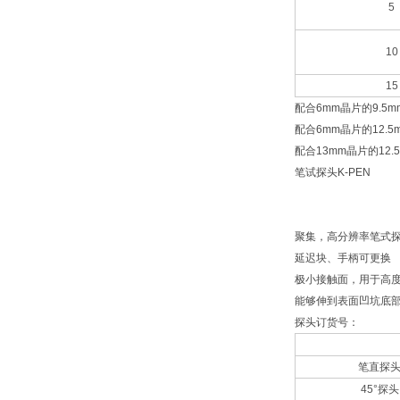
5
10
15
配合6mm晶片的9.5mm
配合6mm晶片的12.5m
配合13mm晶片的12.5
笔试探头K-PEN
聚集，高分辨率笔式
延迟块、手柄可更换
极小接触面，用于高
能够伸到表面凹坑底
探头订货号：
笔直探
45°探头