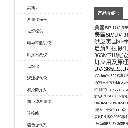
高斯计
产品介绍：
测厚仪探头
美国SP UV-
点焊探头
美国SP/UV-
供应美国SP手
电导率测试仪
启航科技提供U
365MEH黑
粘接检测仪
灯应用及原
点焊仪
UV-365ES,U
uVision™-365标
涡流探伤仪
-配有三个紫外LED及
相控阵探头
防水防尘（IP65），无风
满足EN ISO:3059标
超声波测厚仪
UV-365ES,UV-365
-配有三个紫外LED及一
连接线
满足EN ISO:3059标
UV-365ES,UV-365E
着色探伤剂