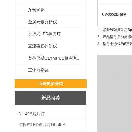
探伤试块
UV-365ZEH/FA
金属元素分析仪
1、紫外线强度采用Spe
手持式LED黑光灯
2、产品型号后加尾缀/
3、型号电源线为8英尺(
直流磁粉探伤仪
奥林巴斯OLYMPUS超声测厚仪
工业内窥镜
点击更多分类
新品推荐
DL-40S观片灯
平板式LED观片灯DL-40S