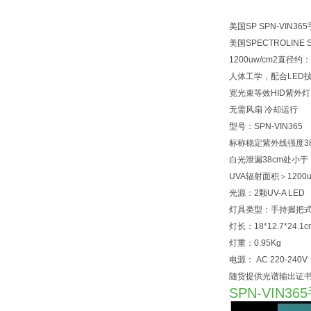
美国SP SPN-VIN3
美国SPECTROLINE
1200uw/cm2直径约
人体工学，配合LED
宽光束等效HID紫外灯
无需风扇 冷却运行
型号：SPN-VIN365
标称稳定紫外线强度38c
白光泄漏38cm处小于：
UVA辐射面积＞1200u
光源：2颗UV-A LED
灯具类型：手持握把
灯长：18*12.7*24.1c
灯重：0.95Kg
电源： AC 220-240V
随货提供光谱输出证
SPN-VIN3