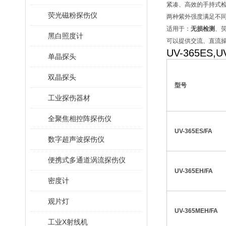
紧凑、高效的手持式
荧光磁粉探伤仪
两种紫外强度满足不
适用于：
无损检测
、
黑白照度计
可以提供交流、直流
UV-365ES
单晶探头
双晶探头
型号
工业探伤器材
全聚焦相控阵探伤仪
UV-365ES/FA
数字超声波探伤仪
便携式多通道涡流探伤仪
UV-365EH/FA
密度计
观片灯
UV-365MEH/FA
工业X射线机