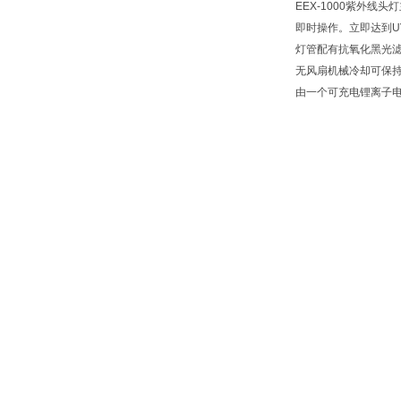
EEX-1000紫外线头
即时操作。立即达到U
灯管配有抗氧化黑光
无风扇机械冷却可保持
由一个可充电锂离子电