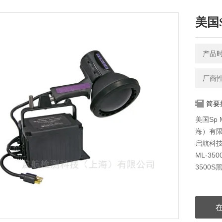
美国S
产品时间
厂商
简要
美国Sp 
海）有限
启航科技
ML-3
3500