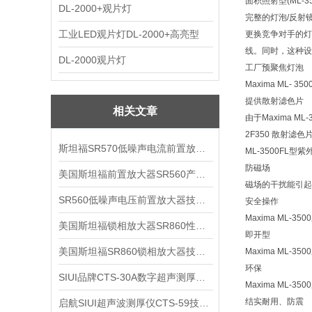
面积照射型(ML-35
DL-2000+观片灯
完整的灯泡/反射
工业LED观片灯DL-2000+高亮型
更换竞争对手的灯
线。同时，这种设
DL-2000观片灯
工厂预聚焦灯泡
Maxima ML-
提供散射滤色片
相关文章
由于Maxima 
2F350 散射
斯坦福SR570低噪声电流前置放大器技术参数
ML-3500FL型
防磁场
美国斯坦福前置放大器SR560产品介绍
磁场的干扰能引起
SR560低噪声电压前置放大器技术参数
安全操作
Maxima M
美国斯坦福锁相放大器SR860性能介绍
即开型
美国斯坦福SR860锁相放大器技术参数
Maxima M
环保
SIUI品牌CTS-30A数字超声测厚仪技术参数
Maxima ML
结实耐用、防震
启航SIUI超声波测厚仪CTS-59技术参数