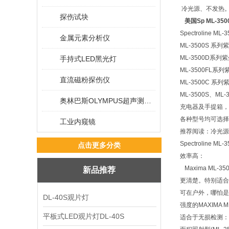
冷光源、不发热
探伤试块
美国Sp ML-3
Spectrolin
金属元素分析仪
ML-3500S 系
ML-3500D系列
手持式LED黑光灯
ML-3500FL系
直流磁粉探伤仪
ML-3500C 系
ML-3500S、M
奥林巴斯OLYMPUS超声测厚仪
充电器及手提箱，
各种型号均可选择
工业内窥镜
推荐阅读：冷光源黑
Spectroline
点击更多分类
效率高：
Maxima ML-
新品推荐
更清楚。特别适合
可在户外，哪怕是
DL-40S观片灯
强度的MAXIM
平板式LED观片灯DL-40S
适合于无损检测：