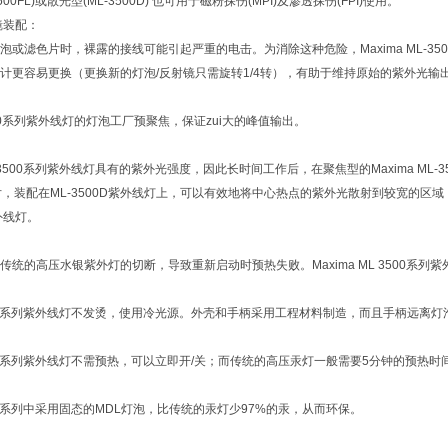
00FL)或散光型(ML-3500D) 也可用于磁粉探伤(MPI)及渗透探伤(FPI)使用。
镜装配：
泡或滤色片时，裸露的接线可能引起严重的电击。为消除这种危险，Maxima ML-
计更容易更换（更换新的灯泡/反射镜只需旋转1/4转），有助于维持原始的紫外光输
 3500系列紫外线灯的灯泡工厂预聚焦，保证zui大的峰值输出。
ML-3500系列紫外线灯具有的紫外光强度，因此长时间工作后，在聚焦型的Maxima 
滤色片，装配在ML-3500D紫外线灯上，可以有效地将中心热点的紫外光散射到较宽
紫外线灯。
传统的高压水银紫外灯的切断，导致重新启动时预热失败。Maxima ML 3500系列
L-3500系列紫外线灯不发烫，使用冷光源。外壳和手柄采用工程材料制造，而且手柄远
L-3500系列紫外线灯不需预热，可以立即开/关；而传统的高压汞灯一般需要5分钟的预
-3500系列中采用固态的MDL灯泡，比传统的汞灯少97%的汞，从而环保。