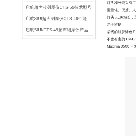
灯头和外壳采有工
启航超声波测厚仪CTS-59技术型号
重量轻、便携、人
灯头仅19cm长，
启航SIUI超声测厚仪CTS-49性能应用
易于维护
启航SIUI/CTS-49超声测厚仪产品介绍
柔韧的硅胶滤色片
不含有害的 UV-B
Maxima 35