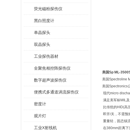
荧光磁粉探伤仪
黑白照度计
单晶探头
双晶探头
工业探伤器材
全聚焦相控阵探伤仪
美国Sp ML-35
美国Spectrolin
数字超声波探伤仪
美国Spectroni
便携式多通道涡流探伤仪
现代micro dischar
满足美军标MIL
密度计
比传统的HID(高
即开/关，不需预
观片灯
重量轻，固态镇
工业X射线机
在380mm距离