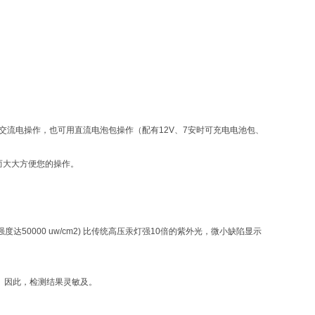
500MFL既可交流电操作，也可用直流电泡包操作（配有12V、7安时可充电电池包、
从而大大方便您的操作。
下强度达50000 uw/cm2) 比传统高压汞灯强10倍的紫外光，微小缺陷显示
来。因此，检测结果灵敏及。