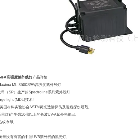
00S/FA高强度紫外线灯
产品详情
e Maxima ML-3500S/FA高强度紫外线灯
cs公司（SP）生产的Spectroline系列紫外线灯
ge light (MDL)技术!
及美国材料实验协会ASTM荧光透渗探伤及磁粉探伤规范。
压汞灯)产生强10倍以上的长波UV-A紫外光输出。
热或冷却。
流。
下测量没有有害的中波UVB紫外线的黑光灯。