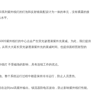
3500系列紫外线灯的灯泡和反射镜装配设计为一体的单元，没有裸露的接
出水平。
ML-3500S紫外线灯的中心点会产生荧光渗透液紫外光衰减。为此，我们提供
的区域，从而大大延长荧光渗透液紫外光的衰减时间。也提供面积照射型的
紫外线灯 不受磁场的影响，具有连续工作的优点。
离灯泡。整个系统运行过程中都是保持冷冷运行，防止人员烫伤。
热时间在达到zui高紫外输出。镇流器防电压波动，防止影响紫外线灯性能。