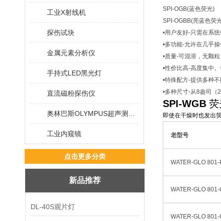
SPI-OGB(蓝色荧光)
工业X射线机
SPI-OGBB(亮蓝色荧光
探伤试块
•用户友好-只需在系统
•多功能-允许在几乎
金属元素分析仪
•质量-可混溶，无颗
•性价比高-高度集中
手持式LED黑光灯
•特殊配方-提供多种
•多种尺寸-从8盎司（
直流磁粉探伤仪
SPI-WGB
荧
奥林巴斯OLYMPUS超声测厚仪
即使在干燥时也发出荧
工业内窥镜
老型号
点击更多分类
WATER-GLO 801-
新品推荐
WATER-GLO 801-
DL-40S观片灯
WATER-GLO 801-