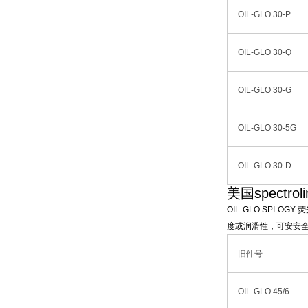
OIL-GLO 30-P
OIL-GLO 30-Q
OIL-GLO 30-G
OIL-GLO 30-5G
OIL-GLO 30-D
美国spectro
OIL-GLO SPI
度或润滑性，可安安全
旧件号
OIL-GLO 45/6