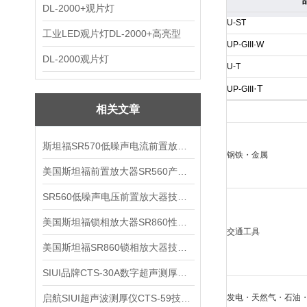
DL-2000+观片灯
U-ST
工业LED观片灯DL-2000+高亮型
UP-GIII·W
DL-2000观片灯
U-T
·
T
UP-GIII
相关文章
斯坦福SR570低噪声电流前置放大器技术参数
钢铁
・
金属
美国斯坦福前置放大器SR560产品介绍
SR560低噪声电压前置放大器技术参数
美国斯坦福锁相放大器SR860性能介绍
交通工具
美国斯坦福SR860锁相放大器技术参数
SIUI品牌CTS-30A数字超声测厚仪技术参数
启航SIUI超声波测厚仪CTS-59技术参数
发电
・
天然气
・
石油