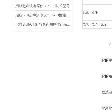
启航超声波测厚仪CTS-59技术型号
机械
・
部件
启航SIUI超声测厚仪CTS-49性能应用
启航SIUI/CTS-49超声测厚仪产品介绍
电气
・
电子
・
医疗
您的
您的
联系
常用