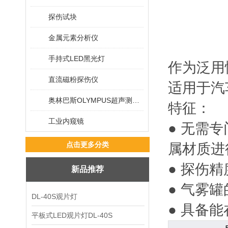
探伤试块
金属元素分析仪
手持式LED黑光灯
作为泛用
直流磁粉探伤仪
适用于汽
奥林巴斯OLYMPUS超声测厚仪
特征：
工业内窥镜
● 无需
点击更多分类
属材质进
● 探伤
新品推荐
● 气雾
DL-40S观片灯
● 具备
平板式LED观片灯DL-40S