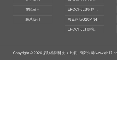
在线留言
EPOCH6LS奥林巴斯OLYMPUS超声探伤仪
联系我们
贝克休斯G20MN4,0X点焊探头
EPOCH6LT便携式探伤仪
Copyright © 2026 启航检测科技（上海）有限公司(www.qh17.n