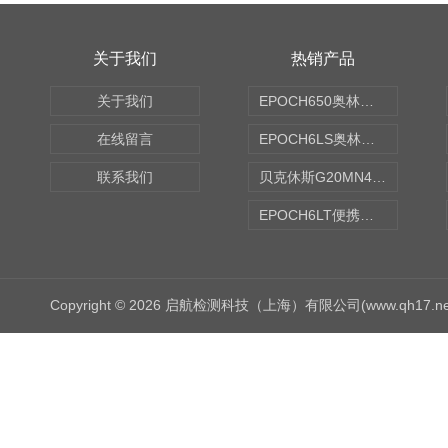
关于我们
热销产品
关于我们
EPOCH650奥林巴斯OLYMPUS超声探伤仪
在线留言
EPOCH6LS奥林巴斯OLYMPUS超声探伤仪
联系我们
贝克休斯G20MN4,0X点焊探头
EPOCH6LT便携式探伤仪
Copyright © 2026 启航检测科技（上海）有限公司(www.qh17.n