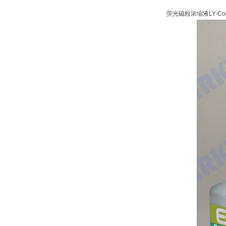
荧光磁粉浓缩液LY-C