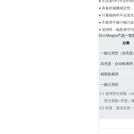
● 不涉及PRTR法
● 具备的储藏稳定性
● 计量磁粉时不会发
● 不能用于被污物污
● 湿润性，磁悬液可
Eco Magna产品一览
分类
一般泛用型（高亮度
高亮度・自动检测用
精密检测用
一般泛用型
※1 使用荧光系数（cd/
荧光系数=亮度／紫
※2 粒度：激光反射