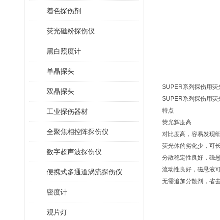
着色探伤剂
荧光磁粉探伤仪
黑白照度计
单晶探头
SUPER系列探伤用
双晶探头
SUPER系列探伤用荧光
特点
工业探伤器材
荧光辉度高
全聚焦相控阵探伤仪
对比度高，容易发现
荧光体的劣化少，可
数字超声波探伤仪
分散稳定性良好，磁
流动性良好，磁悬液
便携式多通道涡流探伤仪
无需追加分散剂，省
密度计
观片灯