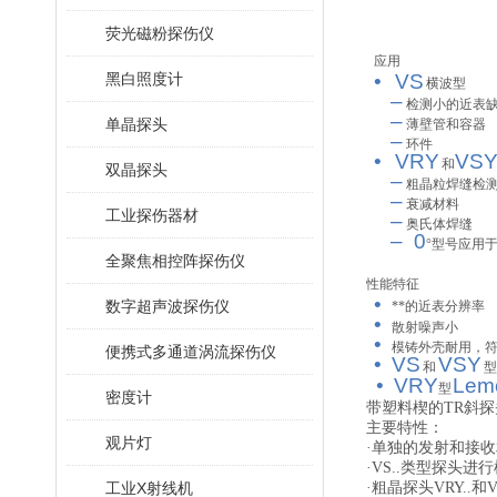
荧光磁粉探伤仪
应用
黑白照度计
•
V
S
横波型
–
检测小的近表
–
单晶探头
薄壁管和容器
–
环件
•
VRY
V
S
和
双晶探头
–
粗晶粒焊缝检
–
衰减材料
工业探伤器材
–
奥氏体焊缝
–
0
°
型号应用
全聚焦相控阵探伤仪
性能特征
•
数字超声波探伤仪
**的近表分辨率
•
散射噪声小
•
模铸外壳耐用，
便携式多通道涡流探伤仪
•
V
S
V
SY
和
型
•
VRY
Lem
型
密度计
带塑料楔的TR斜探
主要特性：
观片灯
·单独的发射和接
·VS..类型探头进
工业X射线机
·粗晶探头VRY..和