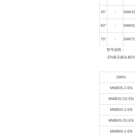
45°
-
SWK45
60°
-
SWK60
70°
-
SWK70
型号说明：
-EN表示探头有DIN
2MHz
MWB35-2-EN
MWB35-O2-EN
MWB45-2-EN
MWB45-O2-EN
MWB60-2-EN