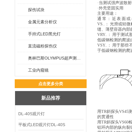
·当测试强声波散
·外壳坚固实用
探伤试块
主要用途：
通 常 ： 近 表 面
金属元素分析仪
VS..： 光滑
缝、薄壁容器内部
手持式LED黑光灯
VRY..： 用
低碳钢检测的爬波由
VSY..： 用
直流磁粉探伤仪
于低碳钢检测的爬波
奥林巴斯OLYMPUS超声测厚仪
工业内窥镜
点击更多分类
新品推荐
用TR斜探头VS45
DL-40S观片灯
的贯通性
用TR斜探头VS60
平板式LED观片灯DL-40S
铝环内部的纵向裂