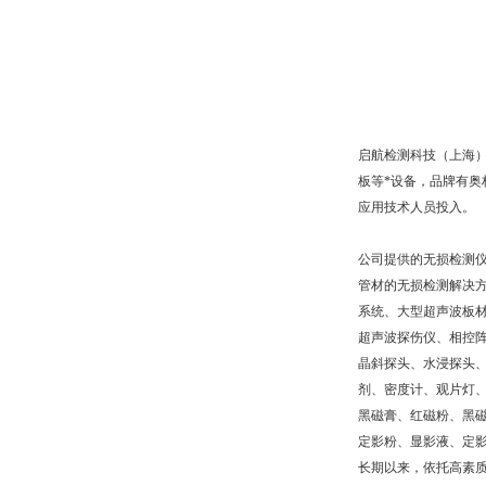
启航检测科技
（上海
板等*设备，品牌有奥
应用技术人员投入。
公司提供的无损检测
管材的无损检测解决
系统、大型超声波板
超声波探伤仪、相控
晶斜探头、水浸探头
剂、密度计、观片灯
黑磁膏、红磁粉、黑
定影粉、显影液、定
长期以来，依托高素