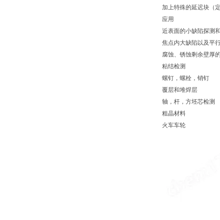
加上特殊的延迟块（
应用
近表面的小缺陷探测
焦点内大缺陷以及平
腐蚀、锈蚀剩余壁厚
粘结检测
螺钉，螺栓，销钉
覆层和堆焊层
轴，杆，方坯芯检测
粗晶材料
火车车轮