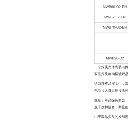
MWB60-O2-EN
MWB70-2-EN
MWB70-O2-EN
MWB90-O2
一个探头壳体内装有
双晶探头称为横波双
这两种双晶探头中，
电晶片大都采用接收
区别于单晶探头而言
互干扰和阻塞，而且
由于双晶探头的发射