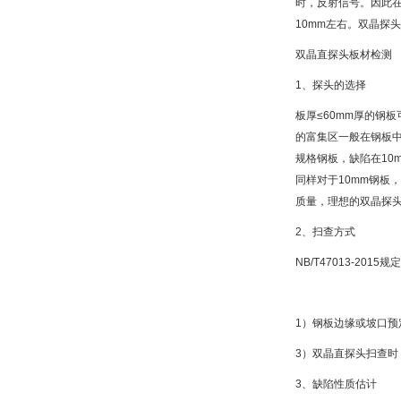
时，反射信号。因此
10mm左右。双晶探
双晶直探头板材检测
1、探头的选择
板厚≤60mm厚的钢
的富集区一般在钢板中
规格钢板，缺陷在10
同样对于10mm钢板
质量，理想的双晶探
2、扫查方式
NB/T47013-201
1）钢板边缘或坡口预定
3）双晶直探头扫查
3、缺陷性质估计