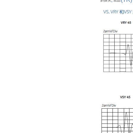
斜探头
双晶