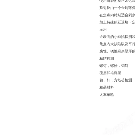
使用耐磨的塑料延迟
延迟块由一个金属环
在焦点内特别适合剩
加上特殊的延迟块（
应用
近表面的小缺陷探测
焦点内大缺陷以及平
腐蚀、锈蚀剩余壁厚
粘结检测
螺钉，螺栓，销钉
覆层和堆焊层
轴，杆，方坯芯检测
粗晶材料
火车车轮