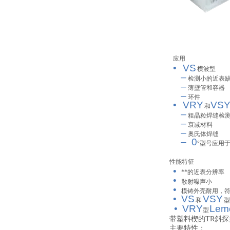
应用
•
V
S
横波型
–
检测小的近表
–
薄壁管和容器
–
环件
•
VRY
V
S
和
–
粗晶粒焊缝检
–
衰减材料
–
奥氏体焊缝
–
0
°
型号应用
性能特征
•
**的近表分辨率
•
散射噪声小
•
模铸外壳耐用，
•
V
S
V
SY
和
型
•
VRY
Lem
型
带塑料楔的TR斜探
主要特性：