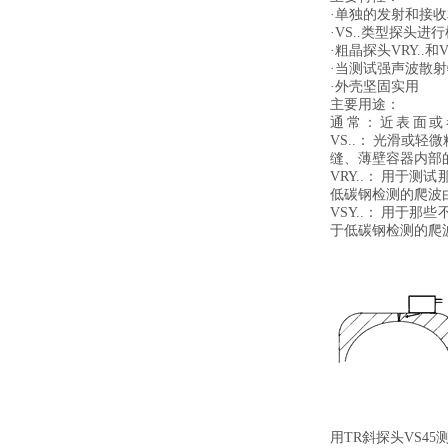
·单独的发射和接
·VS..类型探头进
·粗晶探头VRY..和
·当测试强声波散
·外壳坚固实用
主要用途：
通 常 ： 近 表 面
VS..： 光滑
缝、薄壁容器内部
VRY..： 用
低碳钢检测的爬波由
VSY..： 用
于低碳钢检测的爬波
用TR斜探头VS45