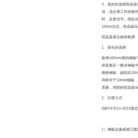
3、焦距的选择双晶
深，适合厚工件的探
时，反射信号。因此
10mm左右。双晶探
双晶直探头板材检测
1、探头的选择
板厚≤60mm厚的钢
的富集区一般在钢板中
规格钢板，缺陷在10
同样对于10mm钢板
质量，理想的双晶探
2、扫查方式
NB/T47013-201
1）钢板边缘或坡口预定