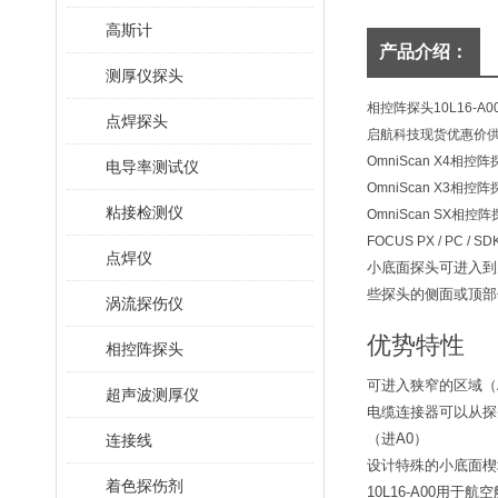
高斯计
产品介绍：
测厚仪探头
相控阵探头10L16-A0
点焊探头
启航科技现货优惠价
OmniScan X4相控
电导率测试仪
OmniScan X3相控
粘接检测仪
OmniScan SX相控
FOCUS PX / PC /
点焊仪
小底面探头可进入到
些探头的侧面或顶部
涡流探伤仪
优势特性
相控阵探头
可进入狭窄的区域（A
超声波测厚仪
电缆连接器可以从
（进A0）
连接线
设计特殊的小底面楔
着色探伤剂
10L16-A00用于