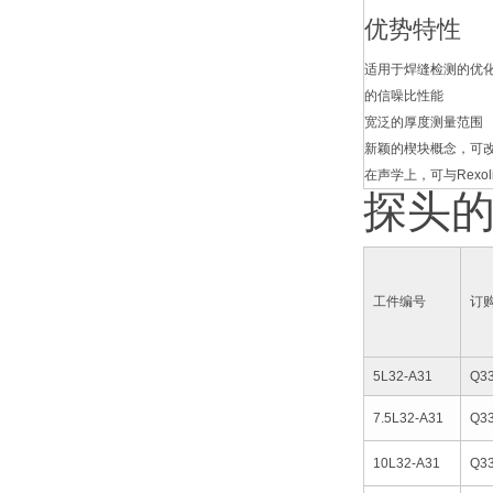
优势特性
适用于焊缝检测的优
的信噪比性能
宽泛的厚度测量范围
新颖的楔块概念，可
在声学上，可与Rexoli
探头
工件编号
订
5L32-A31
Q3
7.5L32-A31
Q3
10L32-A31
Q3