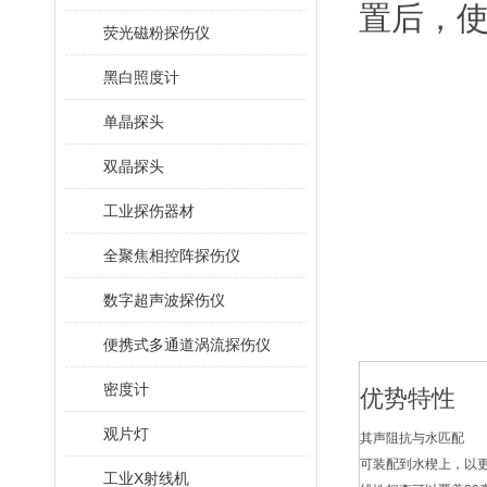
置后，使
荧光磁粉探伤仪
黑白照度计
单晶探头
双晶探头
工业探伤器材
全聚焦相控阵探伤仪
数字超声波探伤仪
便携式多通道涡流探伤仪
密度计
优势特性
观片灯
其声阻抗与水匹配
可装配到水楔上，以
工业X射线机