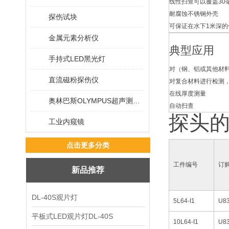
线性扫查可以覆盖30
耐腐蚀不锈钢外壳
探伤试块
可保证在水下1米深
金属元素分析仪
典型应用
手持式LED黑光灯
对（钢、铝或其他材
直流磁粉探伤仪
对复合材料进行检测
在线厚度测量
奥林巴斯OLYMPUS超声测厚仪
自动扫查
探头
工业内窥镜
点击更多分类
工件编号
订
新品推荐
DL-40S观片灯
5L64-I1
U8
平板式LED观片灯DL-40S
10L64-I1
U8