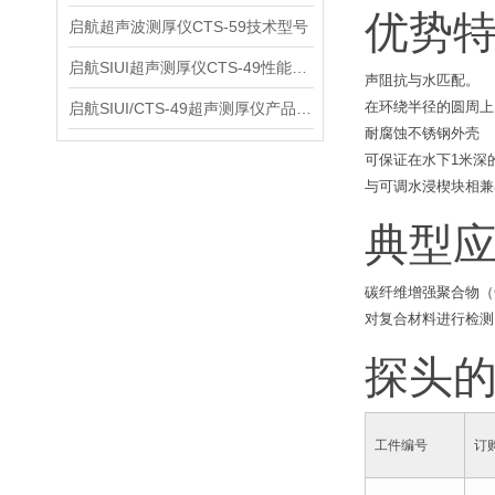
优势
启航超声波测厚仪CTS-59技术型号
启航SIUI超声测厚仪CTS-49性能应用
声阻抗与水匹配。
在环绕半径的圆周上
启航SIUI/CTS-49超声测厚仪产品介绍
耐腐蚀不锈钢外壳
可保证在水下1米深
与可调水浸楔块相兼
典型
碳纤维增强聚合物（
对复合材料进行检测
探头
工件编号
订