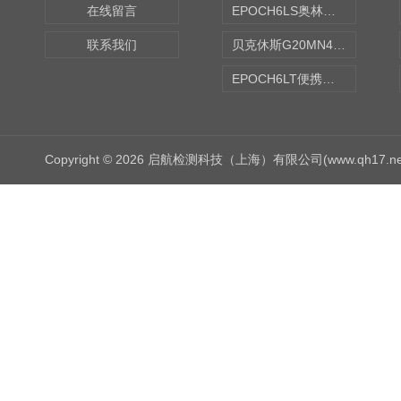
在线留言
EPOCH6LS奥林巴斯OLYMPUS超声探伤仪
联系我们
贝克休斯G20MN4,0X点焊探头
EPOCH6LT便携式探伤仪
Copyright © 2026 启航检测科技（上海）有限公司(www.qh17.n