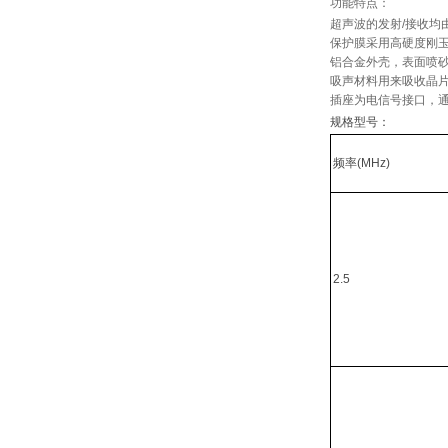
功能特点：
超声波的发射/接收均
保护膜采用高硬度刚
铝合金外壳，表面喷砂
吸声材料用来吸收晶
插座为电信号接口，
规格型号：
频率(MHz)
2.5