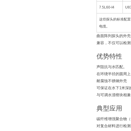
7.5L60-I4
U8
这些探头的标准配置包
电缆。
曲面阵列探头的外壳
兼容，不仅可以检测
优势特性
声阻抗与水匹配。
在环绕半径的圆周上
耐腐蚀不锈钢外壳
可保证在水下1米深
与可调水浸楔块相兼
典型应用
碳纤维增强聚合物（
对复合材料进行检测