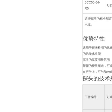
5CC50-64-
U8
R5
这些探头的标准配置包
电缆。
优势特性
适用于焊缝检测的优
的信噪比性能
宽泛的厚度测量范围
新颖的楔块概念，可
在声学上，可与Rexoli
探头的技术
工件编号
订