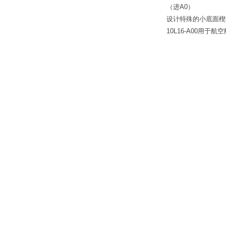
（进A0）
设计特殊的小底面楔
10L16-A00用于