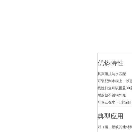
优势特性
其声阻抗与水匹配
可装配到水楔上，以
线性扫查可以覆盖30
耐腐蚀不锈钢外壳
可保证在水下1米深
典型应用
对（钢、铝或其他材