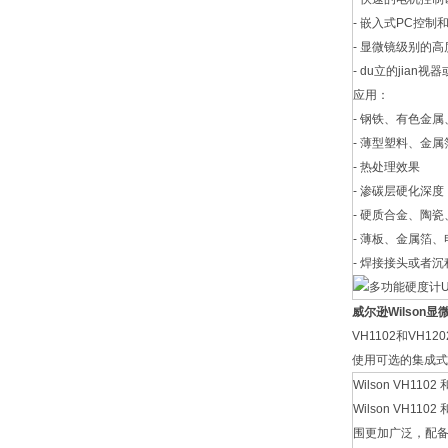
- 嵌入式PC控制
- 显微镜级别的
- du立的jian
应用：
- 钢铁、有色金属
- 薄型塑料、金
- 热处理效果
- 渗碳层硬化深度
- 硬质合金、陶
- 薄板、金属箔
- 焊接接头或者
威尔逊
Wilson
显
VH1102和V
使用可选的集成式高
Wilson VH
Wilson VH1
围更加广泛，配备