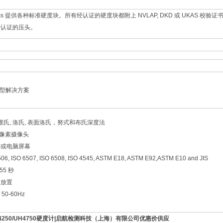
rdness 提供各种标准硬度块。所有经认证的硬度块都附上 NVLAP, DKD 或 UKAS 校验证书
经认证的压头。
强型解决方案
维氏, 洛氏, 表面洛氏，努式和布氏深度法
万像素摄像头
屏或电脑屏幕
 ISO 6507, ISO 6508, ISO 4545, ASTM E18, ASTM E92,ASTM E10 and JIS
55 秒
意放置
50-60Hz
250/
UH4750
硬度计|启航检测科技（上海）有限公司优惠价供应