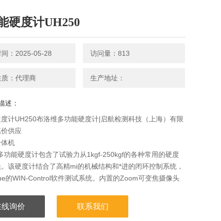
能硬度计UH250
：2025-05-28
访问量：813
性质：代理商
生产地址：
描述：
度计UH250布洛维多功能硬度计|启航检测科技（上海）有限
惠价供应
一体机
0 多功能硬度计包含了试验力从1kgf-250kgf的各种常用的硬度
。该硬度计结合了高精mi的机械结构和*进的闭环控制系统，
ue的WIN-Control软件测试系统。内置的Zoom可变焦摄像头
氏和布氏硬度压痕测试的精zhun、快捷。
在线询价
联系我们