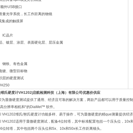
和额外USB接口
高质量光学系统，长工作距离的物镜
视器或集成的触摸屏
、IC晶片
属箔、镀层、涂层、表面硬化层、层压金属
瓷、钢铁、有色金属
、电镀、微型目标物
沉积层的硬度测试
微维氏硬度计
VH1202
|启航检测科技（上海）有限公司优惠价供应
H1202为显微硬度测试提供了通用、经济且可靠的解决方案，两款产品都可以用于质量控
分辨率相机和*的DiaMet™ 软件。
1102 和 VH1202维氏/努氏硬度计功能多样、易于操作，可为显微硬度的精que测量提供
102 和 VH1202适用于显微硬度测试，配备4位转塔，其中标准配置包括一个压头位，10x和50
6位转塔，其中包括两个压头位和5x、10x和50x长工作距离镜头。