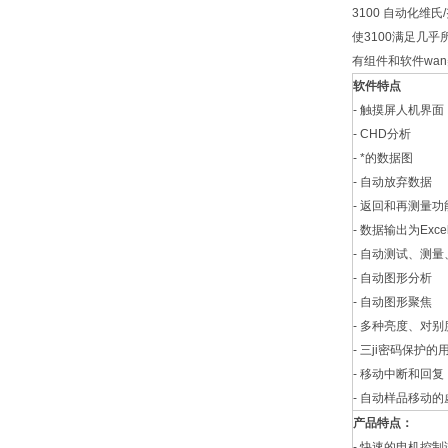
3100 自动化维
使3100满足几
有组件和软件wa
软件特点
- 触摸屏人机界
- CHD分析
- *的数据图
- 自动放弃数据
- 返回和再测量功
- 数据输出为Exc
- 自动测试、测
- 自动图形分析
- 自动图形聚焦
- 多种亮度、对
- 三ji密码保护的
- 移动中断和回复
- 自动样品移动
产品特点：
- 快速的电机控