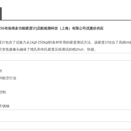
50
布洛维多功能硬度计
|启航检测科技（上海）有限公司优惠价供应
硬度计包含了试验力从1kgf-250kgf的各种常用的硬度测试方法。该硬度计结合了高精mi的
m可变焦摄像头确保了维氏和布氏硬度压痕测试的精zhun、快捷。
件
车和航空行业
控制
 不锈钢