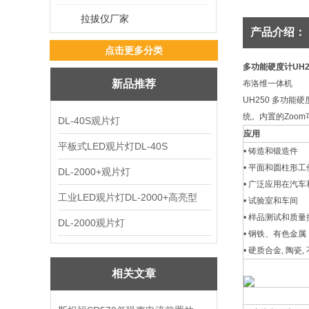
拉拔仪厂家
产品介绍：
点击更多分类
多功能硬度计UH2
新品推荐
布洛维一体机
UH250 多功能
统。内置的Zoo
DL-40S观片灯
应用
平板式LED观片灯DL-40S
• 铸造和锻造件
• 平面和圆柱形工
DL-2000+观片灯
• 广泛应用在汽
工业LED观片灯DL-2000+高亮型
• 试验室和车间
• 样品测试和质量
DL-2000观片灯
• 钢铁、有色金属
• 硬质合金, 陶瓷,
相关文章