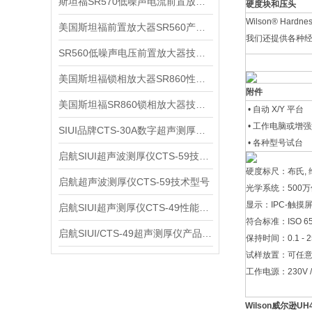
斯坦福SR570低噪声电流前置放大器技术参数
硬度块和压头
Wilson® Ha
美国斯坦福前置放大器SR560产品介绍
我们还提供各种
SR560低噪声电压前置放大器技术参数
美国斯坦福锁相放大器SR860性能介绍
附件
美国斯坦福SR860锁相放大器技术参数
• 自动 X/Y 平台
• 工作电脑或增
SIUI品牌CTS-30A数字超声测厚仪技术参数
• 各种型号试台
启航SIUI超声波测厚仪CTS-59技术参数
硬度标尺：布氏, 
启航超声波测厚仪CTS-59技术型号
光学系统：500
显示：IPC-触摸
启航SIUI超声测厚仪CTS-49性能应用
符合标准：ISO 6506,
启航SIUI/CTS-49超声测厚仪产品介绍
保持时间：0.1 - 2
试样放置：可任
工作电源：230V / 
Wilson
威尔逊
UH4