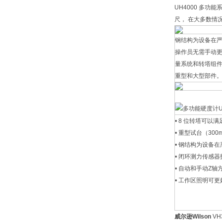
UH4000 多功
尺， 在大多数情况
钢结构为设备在
操作员无需手动更
量系统和转塔组件免受
重型和大型部件
• 8 位转塔可
• 重型试台（300m
• 钢结构为设备
• 闭环测力传感
• 自动和手动Z轴
• 工作区照明可
威尔逊
Wilson
V