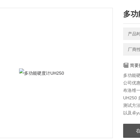
多功
产品时间
厂商
简要
多功能硬
公司优
布洛维
UH25
测试方法
以及卓y
确保了维