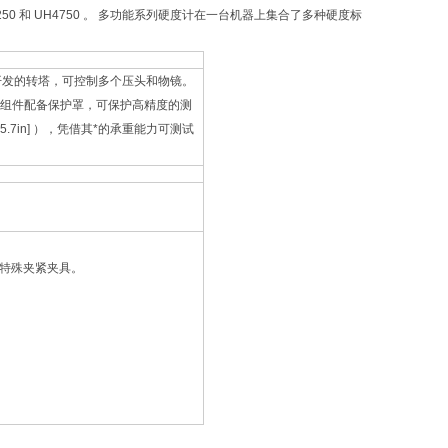
50 和 UH4750 。 多功能系列硬度计在一台机器上集合了多种硬度标
开发的转塔，可控制多个压头和物镜。
塔组件配备保护罩，可保护高精度的测
15.7in] ），凭借其*的承重能力可测试
活装卸特殊夹紧夹具。