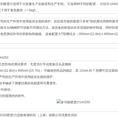
能系列硬度计适用于大批量生产实验室和生产车间。 它有两种不同的配置， 分别为 UH42
下用于更高载荷（> 5kgf）。
严苛的生产环境中使用提供全面的保护。此款新升级的硬度计具有*快的测试周期和新
换压头/物镜即可切换不同测试方法。该设备的框架由非常坚固的铸件制成，同时转
测试件等外部影响和碰撞。 设备配置大T型槽试台（300mm [11.8in] x 400mm [
。
以满足您所有的测试要求，无需另行手动更换压头及物镜
m [11.8in] x 400mm [15.7in] ）可确保您样品的稳定，其 12mm 的 T 型槽可灵
在严苛的生产环境中使用提供全面的保护。
器技术确保了测量结果的高精度和可重复性。
方向移动。
更好的观测您的样件。
H3100硬度计|启航检测科技（上海）有限公司优惠价供应