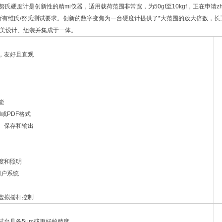
氏/努氏硬度计是创新性的精mi仪器，适用载荷范围非常宽，为50gf至10kgf，正在申请
乎所有维氏/努氏测试要求。创新的数字变焦为一台硬度计提供了*大范围的放大倍数，长
n美设计、组装并集成于一体。
面，友好且直观
能
el或PDF格式
量、保存和输出
别度和照明
用户系统
的虚拟摇杆控制
制试台具备5μm或更好的精度