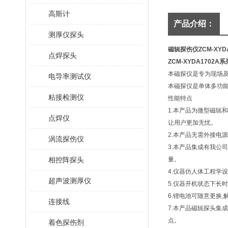
高斯计
产品介绍：
测厚仪探头
磁轭探伤仪ZCM-XYDA
点焊探头
ZCM-XYDA1702
本磁探仪是专
电导率测试仪
本磁探仪是单体多功能
粘接检测仪
性能特点
1.本产品为微型磁轭
点焊仪
让用户更加无忧。
2.本产品无需外接电
涡流探伤仪
3.本产品集成有我公
相控阵探头
量。
4.仪器仿人体工程学设
超声波测厚仪
5.仪器开机状态下长
6.锂电池可随意更换
连接线
7.本产品磁轭探头集
点。
着色探伤剂