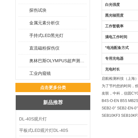
白光强度
探伤试块
黑光辐照度
金属元素分析仪
工作暂载率
手持式LED黑光灯
满电工作时间
直流磁粉探伤仪
*
电池配备方式
专用充电器
奥林巴斯OLYMPUS超声测厚仪
充电时长
工业内窥镜
启航检测科技（上海
为了节约您的时间，价格
点击更多分类
友联，中科，信固CYGNUS
B4S-O-EN B5S MB
新品推荐
SEB2-0° SEB2-EN-
SEB10KF3 SEB10K
DL-40S观片灯
平板式LED观片灯DL-40S