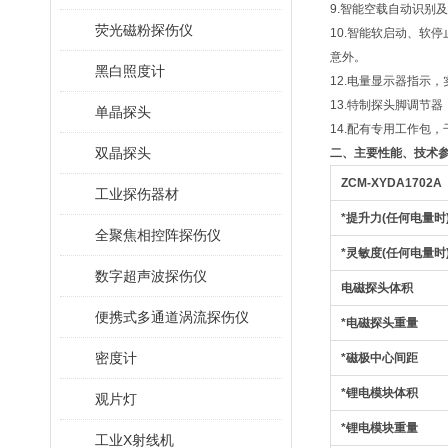
9.智能空载自动识别
荧光磁粉探伤仪
10.智能软启动、软
意外。
黑白照度计
12.电量显示器指示
13.特制探头脚调节
单晶探头
14.配有专用工作包
双晶探头
二、
主要性能、技术参
ZCM-XYDA1702
A
工业探伤器材
*
提升力(任何电量时
全聚焦相控阵探伤仪
*
灵敏度(任何电量时
数字超声波探伤仪
电磁探头体积
便携式多通道涡流探伤仪
*
电磁探头重量
密度计
*
磁极中心间距
*
锂电模块体积
观片灯
*
锂电模块重量
工业X射线机