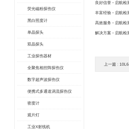
良好信誉
启航检
–
荧光磁粉探伤仪
丰富经验
启航检
–
黑白照度计
高效服务
启航检
–
单晶探头
解决方案
启航检
–
双晶探头
工业探伤器材
上一篇 :
10L
全聚焦相控阵探伤仪
数字超声波探伤仪
便携式多通道涡流探伤仪
密度计
观片灯
工业X射线机