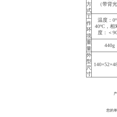
方
（带背
式
工
温度：
0
作
40ºC，
环
度：＜9
境
重
440g
量
外
型
140×52×4
尺
寸
您的