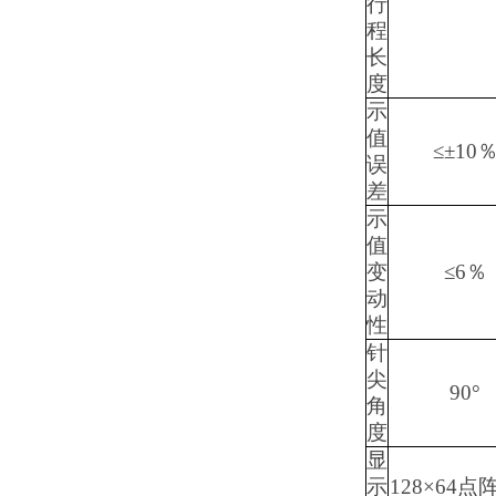
行
程
长
度
示
值
≤±10
误
差
示
值
变
≤6％
动
性
针
尖
90°
角
度
显
示
128×64点