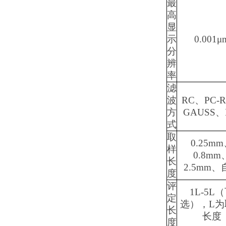
最
高
显
示
0.001μ
分
辨
率
滤
波
RC、PC-
方
GAUSS、
式
取
0.25m
样
0.8mm
长
2.5mm、
度
评
1L-5L
定
选），L为
长
长度
度