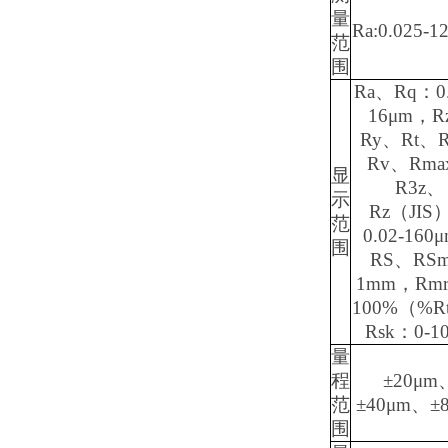
量
Ra:0.025-1
范
围
Ra、Rq：0.
16μm，R
Ry、Rt、
Rv、Rma
显
R3z、
示
Rz（JIS
范
0.02-160
围
RS、RS
1mm，Rmr
100%（%R
Rsk：0-1
量
程
±20μm
范
±40μm、±
围