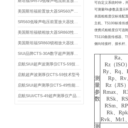
斯坦福SR570低噪声电流前置放大器技术参数
可自定义系统时钟，
可测量Rk参数及显示
美国斯坦福前置放大器SR560产品介绍
表面粗糙度仪标准配
SR560低噪声电压前置放大器技术参数
主机、TS100标准
便携式粗糙度仪可选
美国斯坦福锁相放大器SR860性能介绍
TS110曲面传感器、T
美国斯坦福SR860锁相放大器技术参数
侧向转接杆、接长杆、
SIUI品牌CTS-30A数字超声测厚仪技术参数
Ra、
Rz（ISO
启航SIUI超声波测厚仪CTS-59技术参数
Ry、Rq、
启航超声波测厚仪CTS-59技术型号
测
Rp、Rv
量
Rz（JIS
启航SIUI超声测厚仪CTS-49性能应用
参
Rmax、 R
启航SIUI/CTS-49超声测厚仪产品介绍
数
RSk、R
RSm、RP
Rk、Rp
Rvk、Mr1
测