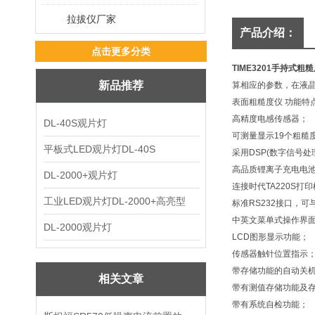
拉拔仪厂家
产品介绍：
点击更多分类
TIME3201手持式粗
新品推荐
算相应的参数，在液
表面粗糙度仪 功能特
高精度电感传感器；
DL-40S观片灯
可测量显示19个粗糙
平板式LED观片灯DL-40S
采用DSP(数字信号
高品质锂离子充电电池
DL-2000+观片灯
连接时代TA220S
工业LED观片灯DL-2000+高亮型
标准RS232接口，可
中英文菜单式操作界
DL-2000观片灯
LCD图形显示功能；
传感器触针位置指示
带存储功能的自动关
相关文章
带有测值存储功能及
带有系统自检功能；