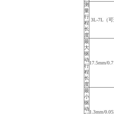
测
量
行
3L-7L（
程
长
度
最
大
驱
动
17.5mm/0.7
行
程
长
度
最
小
驱
动
1.3mm/0.05