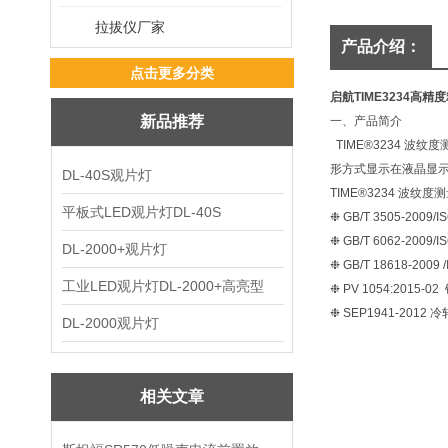
拉拔仪厂家
产品介绍：
点击更多分类
启航TIME3234高精
新品推荐
一、产品简介
TIME®3234 
形方式显示在液晶显
DL-40S观片灯
TIME®3234 波纹
平板式LED观片灯DL-40S
❉ GB/T 3505-2
❉ GB/T 6062-2
DL-2000+观片灯
❉ GB/T 18618-2
工业LED观片灯DL-2000+高亮型
❉ PV 1054:201
❉ SEP1941-201
DL-2000观片灯
相关文章