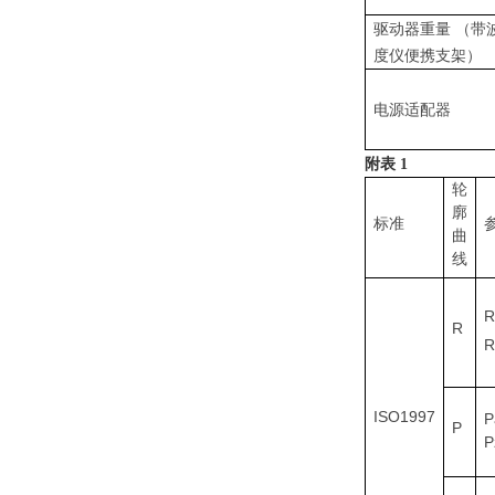
驱动器重量
（带
度仪便携支架）
电源适配器
附表
1
轮
廓
标准
曲
线
R
R
R
ISO1997
P
P
P