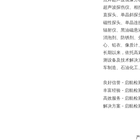
超声波探伤仪、相
直探头、单晶斜探
磁性探头、单晶连
辐射仪、黑油磁悬
消泡剂、防锈剂、
心、铅衣、像质计
长期以来，依托高
测设备及技术解决
车制造、石油化工
良好信誉
启航检
–
丰富经验
启航检
–
高效服务
启航检
–
解决方案
启航检
–