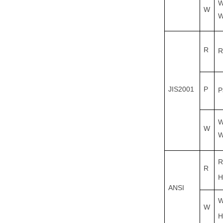
W
W
W
R
R
JIS2001
P
P
W
W
W
R
R
H
ANSI
W
W
H