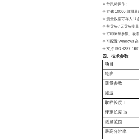
❉ 带鼠标操作；
❉ 存储 10000 组
❉ 测量数据可存入 U 
❉ 带导头 / 无导头测
❉ 打印测量参数、轮
❉ 可配置 Windows
❉ 支持 ISO 4287-19
四、技术参数
项目
轮廓
测量参数
滤波
取样长度
l
评定长度
ln
测量范围
最高分辨率