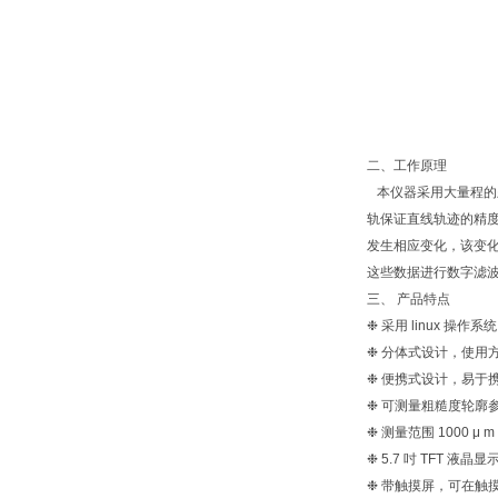
二、工作原理
本仪器采用大量程的
轨保证直线轨迹的精
发生相应变化，该变
这些数据进行数字滤波
三、 产品特点
❉ 采用 linux 
❉ 分体式设计，使用
❉ 便携式设计，易于
❉ 可测量粗糙度轮廓
❉ 测量范围 1000 μ
❉ 5.7 吋 TFT 
❉ 带触摸屏，可在触