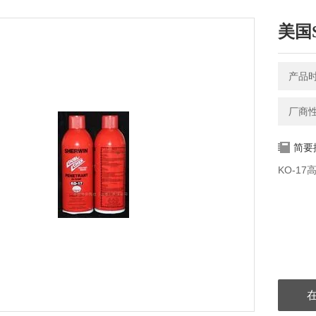
美国S
产品时间
厂商
简要
KO-1