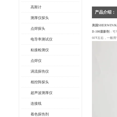
高斯计
产品介绍：
测厚仪探头
美国SHERWIN/
点焊探头
D-100显影剂
：可
60℉左右，一般
电导率测试仪
粘接检测仪
点焊仪
涡流探伤仪
相控阵探头
超声波测厚仪
连接线
着色探伤剂