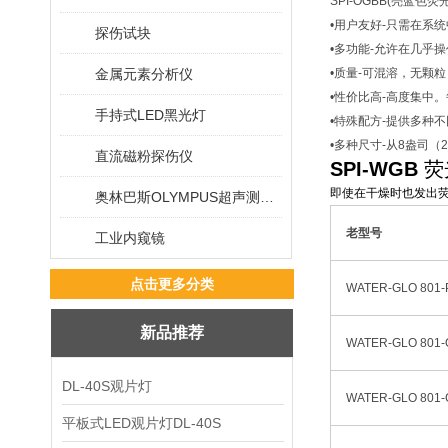
SPI-OGBB(亮蓝色荧光
•用户友好-只需在系统
探伤试块
•多功能-允许在几乎
金属元素分析仪
•质量-可混溶，无颗
•性价比高-高度集中
手持式LED黑光灯
•特殊配方-提供多种
•多种尺寸-从8盎司（
直流磁粉探伤仪
SPI-WGB
荧
即使在干燥时也发出荧
奥林巴斯OLYMPUS超声测厚仪
老型号
工业内窥镜
点击更多分类
WATER-GLO 801-
新品推荐
WATER-GLO 801-
DL-40S观片灯
WATER-GLO 801-
平板式LED观片灯DL-40S