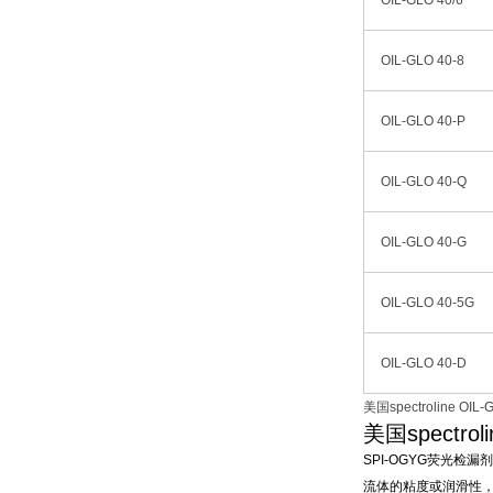
OIL-GLO 40/6
OIL-GLO 40-8
OIL-GLO 40-P
OIL-GLO 40-Q
OIL-GLO 40-G
OIL-GLO 40-5G
OIL-GLO 40-D
美国spectroline 
美国spectr
SPI-OGYG荧光
流体的粘度或润滑性，