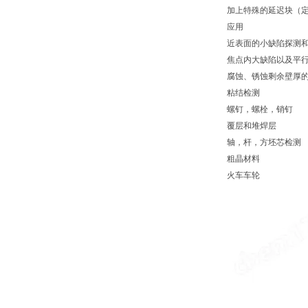
加上特殊的延迟块（
应用
近表面的小缺陷探测
焦点内大缺陷以及平
腐蚀、锈蚀剩余壁厚
粘结检测
螺钉，螺栓，销钉
覆层和堆焊层
轴，杆，方坯芯检测
粗晶材料
火车车轮