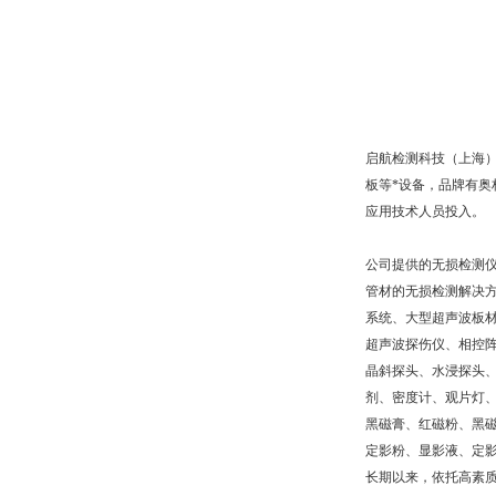
启航检测科技
（上海
板等*设备，品牌有奥
应用技术人员投入。
公司提供的无损检测
管材的无损检测解决
系统、大型超声波板
超声波探伤仪、相控
晶斜探头、水浸探头
剂、密度计、观片灯
黑磁膏、红磁粉、黑
定影粉、显影液、定
长期以来，依托高素