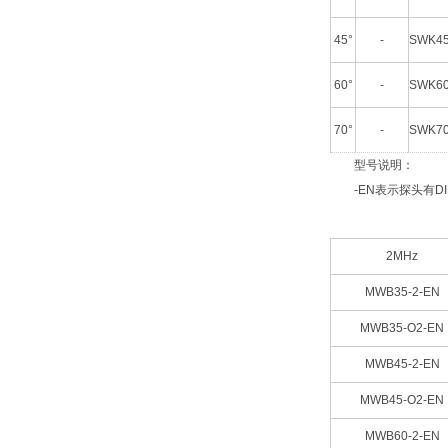
45°
-
SWK45
60°
-
SWK60
70°
-
SWK70
型号说明：
-EN表示探头有DIN
2MHz
MWB35-2-EN
MWB35-O2-EN
MWB45-2-EN
MWB45-O2-EN
MWB60-2-EN