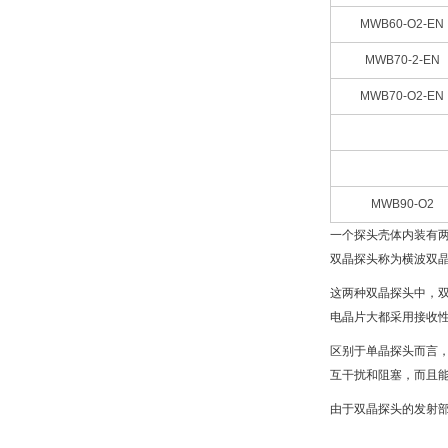
MWB60-O2-EN
MWB70-2-EN
MWB70-O2-EN
MWB90-O2
一个探头壳体内装有
双晶探头称为横波双
这两种双晶探头中，
电晶片大都采用接收
区别于单晶探头而言
互干扰和阻塞，而且
由于双晶探头的发射