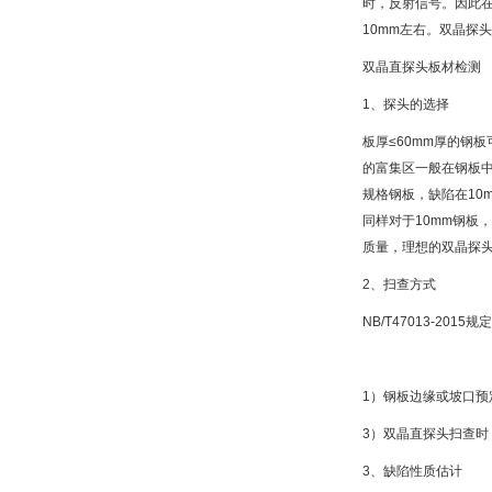
时，反射信号。因此
10mm左右。双晶探
双晶直探头板材检测
1、探头的选择
板厚≤60mm厚的钢
的富集区一般在钢板中
规格钢板，缺陷在10
同样对于10mm钢板
质量，理想的双晶探
2、扫查方式
NB/T47013-201
1）钢板边缘或坡口预定
3）双晶直探头扫查
3、缺陷性质估计