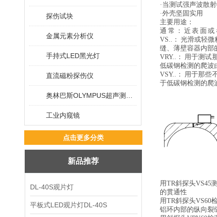
·当测试强声波散
·外壳坚固实用
探伤试块
主要用途：
通 常 ： 近 表 面
金属元素分析仪
VS..： 光滑
缝、薄壁容器内部
手持式LED黑光灯
VRY..： 用
低碳钢检测的爬波由
VSY..： 用
直流磁粉探伤仪
于低碳钢检测的爬波
奥林巴斯OLYMPUS超声测厚仪
工业内窥镜
点击更多分类
新品推荐
用TR斜探头VS45
DL-40S观片灯
的贯通性
用TR斜探头VS60
平板式LED观片灯DL-40S
铝环内部的纵向裂