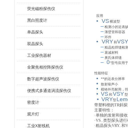
荧光磁粉探伤仪
应用
黑白照度计
•
V
S
横波型
–
检测小的近表
–
单晶探头
薄壁管和容器
–
环件
•
VRY
V
S
和
双晶探头
–
粗晶粒焊缝检
–
衰减材料
工业探伤器材
–
奥氏体焊缝
–
0
°
型号应用
全聚焦相控阵探伤仪
性能特征
•
数字超声波探伤仪
**的近表分辨率
•
散射噪声小
•
模铸外壳耐用，
便携式多通道涡流探伤仪
•
V
S
V
SY
和
型
•
VRY
Lem
型
密度计
带塑料楔的TR斜探
主要特性：
观片灯
·单独的发射和接
·VS..类型探头进
工业X射线机
·粗晶探头VRY..和