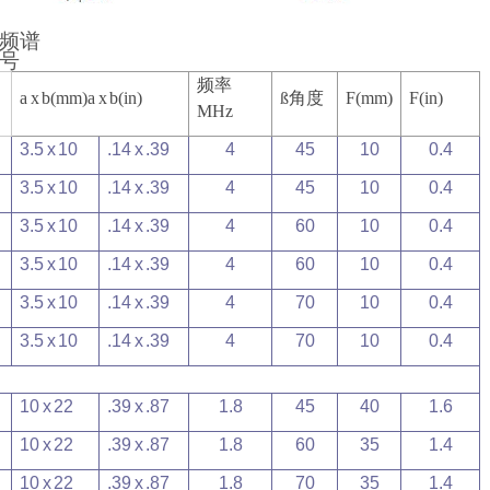
频谱
号
频率
a x b(mm)a x b(in)
ß角度
F(mm)
F(in)
MHz
3.5 x 10
.14 x .39
4
45
10
0.4
3.5 x 10
.14 x .39
4
45
10
0.4
3.5 x 10
.14 x .39
4
60
10
0.4
3.5 x 10
.14 x .39
4
60
10
0.4
3.5 x 10
.14 x .39
4
70
10
0.4
3.5 x 10
.14 x .39
4
70
10
0.4
10 x 22
.39 x .87
1.8
45
40
1.6
10 x 22
.39 x .87
1.8
60
35
1.4
10 x 22
.39 x .87
1.8
70
35
1.4