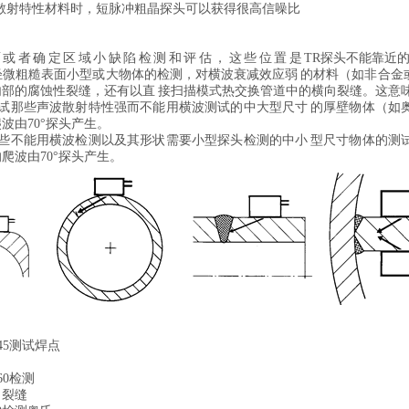
散射特性材料时，短脉冲粗晶探头可以获得很高信噪比
 面 或 者 确 定 区 域 小 缺 陷 检 测 和 评 估 ， 这 些 位 置 是 T
滑或轻微粗糙表面小型或大物体的检测，对横波衰减效应弱 的材料（如非合
部的腐蚀性裂缝，还有以直 接扫描模式热交换管道中的横向裂缝。这意
用于测试那些声波散射特性强而不能用横波测试的中大型尺寸 的厚壁物体（
波由70°探头产生。
用于那些不能用横波检测以及其形状需要小型探头检测的中小 型尺寸物体的
爬波由70°探头产生。
45测试焊点
60检测
向裂缝