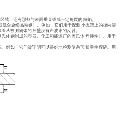
R探头不能靠近的区域，还有那些与表面垂直或成一定角度的 缺陷。
金或低合金细晶粒钢）。例如，它们用于探测 小支架上的径向裂
味着从被测物体的 后壁没有声波束的反射。
如奥氏体钢制成的容器、化工和能源厂的奥氏体 焊接件）。用于
测试。例如，它们被证明可以很好地检测复杂形 状零件焊缝。用