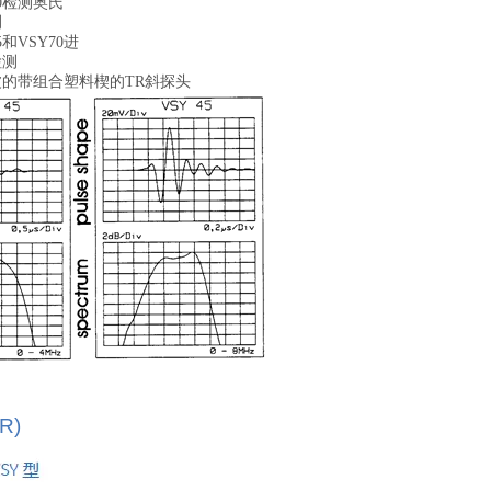
0检测奥氏
测
和VSY70进
检测
的带组合塑料楔的TR斜探头
R)