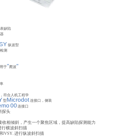
表缺陷
器
SY
纵波型
检测
"
"
用于
爬波
率
，符合人机工程学
Y
Mic
r
odot
型
连接口，侧装
emo
00
连接口
斜探头
接收相倾斜，产生一个聚焦区域，提高缺陷探测能力
头进行横波斜扫描
.和VSY..进行纵波斜扫描