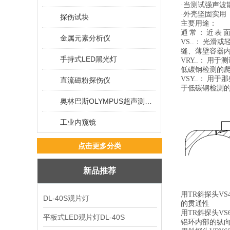
·当测试强声波
·外壳坚固实用
探伤试块
主要用途：
通 常 ： 近 表
金属元素分析仪
VS..： 光
缝、薄壁容器内
手持式LED黑光灯
VRY..： 
低碳钢检测的爬
VSY..： 
直流磁粉探伤仪
于低碳钢检测的
奥林巴斯OLYMPUS超声测厚仪
工业内窥镜
点击更多分类
新品推荐
用TR斜探头VS
DL-40S观片灯
的贯通性
用TR斜探头VS
平板式LED观片灯DL-40S
铝环内部的纵