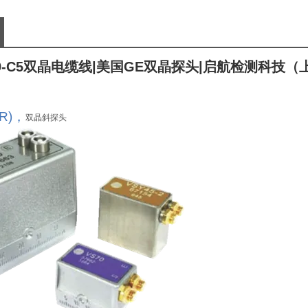
C9-C5双晶电缆线
|美国GE双晶探头
|启航检测科技（
R)
，
双晶斜探头