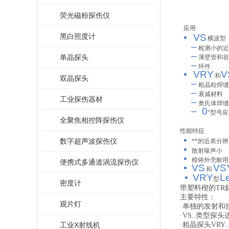
荧光磁粉探伤仪
应用
黑白照度计
•
V
S
横波型
–
检测小的近
–
单晶探头
薄壁管和容
–
环件
•
VRY
V
和
双晶探头
–
粗晶粒焊缝
–
衰减材料
工业探伤器材
–
奥氏体焊缝
–
0
°
型号应
全聚焦相控阵探伤仪
性能特征
•
数字超声波探伤仪
**的近表分辨
•
散射噪声小
•
模铸外壳耐用
便携式多通道涡流探伤仪
•
V
S
V
S
和
•
VRY
L
型
密度计
带塑料楔的TR
主要特性：
观片灯
·单独的发射和
·VS..类型探
工业X射线机
·粗晶探头VRY.