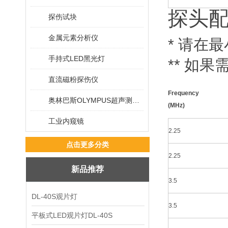
探头
探伤试块
金属元素分析仪
* 请在
手持式LED黑光灯
** 如
直流磁粉探伤仪
Frequency
奥林巴斯OLYMPUS超声测厚仪
(MHz)
工业内窥镜
2.25
点击更多分类
2.25
新品推荐
3.5
DL-40S观片灯
3.5
平板式LED观片灯DL-40S