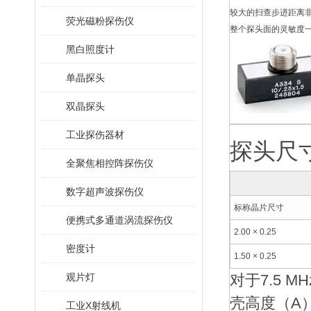
较大的扫查步进距离
荧光磁粉探伤仪
整个探头面的灵敏度一
黑白照度计
单晶探头
双晶探头
工业探伤器材
探头尺
全聚焦相控阵探伤仪
数字超声波探伤仪
标称晶片尺寸
便携式多通道涡流探伤仪
2.00 × 0.25
密度计
1.50 × 0.25
观片灯
对于7.5 M
壳高度（A）
工业X射线机