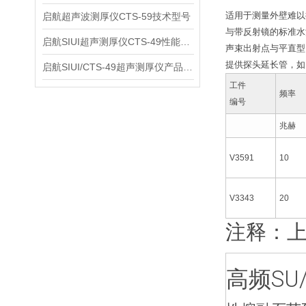
适用于测量外壁难以
启航超声波测厚仪CTS-59技术型号
与带反射镜的标准水
启航SIUI超声测厚仪CTS-49性能应用
声束出射点与平直型Mic
提供探头延长管，如
启航SIUI/CTS-49超声测厚仪产品介绍
工件
频率
编号
兆赫
V3591
10
V3343
20
注释：上
高频SU