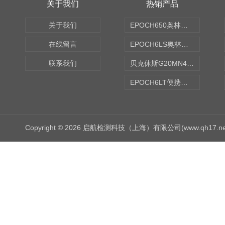
关于我们
热销产品
关于我们
EPOCH650奥林巴斯OLYMPUS超声探伤仪
在线留言
EPOCH6LS奥林巴斯OLYMPUS超声探伤仪
联系我们
贝克休斯G20MN4,0X点焊探头
EPOCH6LT便携式探伤仪
Copyright © 2026 启航检测科技（上海）有限公司(www.qh17.n