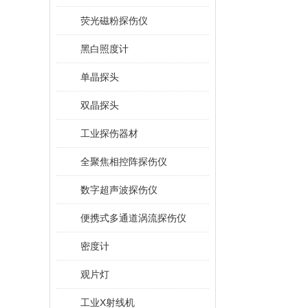
荧光磁粉探伤仪
黑白照度计
单晶探头
双晶探头
工业探伤器材
全聚焦相控阵探伤仪
数字超声波探伤仪
便携式多通道涡流探伤仪
密度计
观片灯
工业X射线机