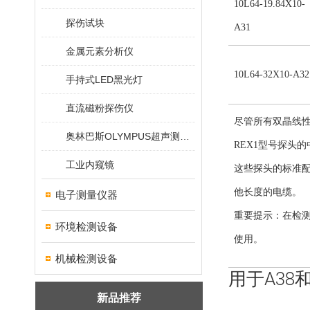
10L64-19.84X10-
探伤试块
A31
金属元素分析仪
10L64-32X10-A32
手持式LED黑光灯
直流磁粉探伤仪
尽管所有双晶线性
奥林巴斯OLYMPUS超声测厚仪
REX1型号探头的
工业内窥镜
这些探头的标准配
他长度的电缆。
电子测量仪器
重要提示：在检
环境检测设备
使用。
机械检测设备
用于A38
新品推荐