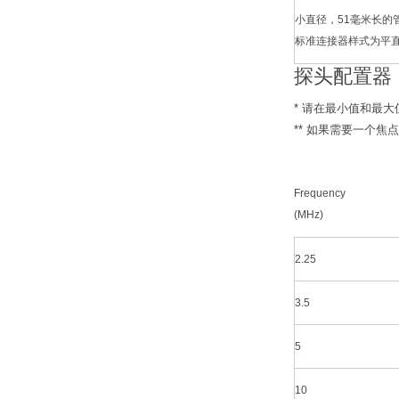
小直径，51毫米长的
标准连接器样式为平直
探头配置器
* 请在最小值和最
** 如果需要一个
Frequency
(MHz)
2.25
3.5
5
10