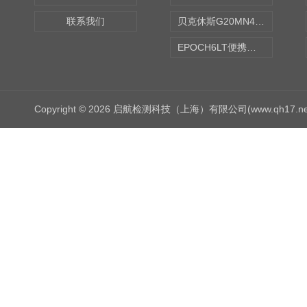
联系我们
贝克休斯G20MN4,0X点焊探头
EPOCH6LT便携式探伤仪
Copyright © 2026 启航检测科技（上海）有限公司(www.qh17.n