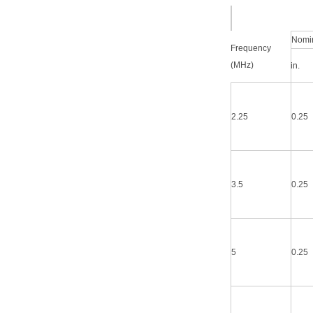
Nomin
Frequency
(MHz)
in.
2.25
0.25
3.5
0.25
5
0.25