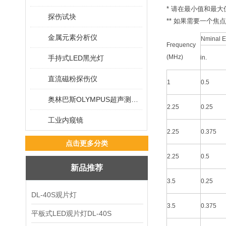
* 请在最小值和最
探伤试块
** 如果需要一个
金属元素分析仪
Nminal E
Frequency
(MHz)
手持式LED黑光灯
in.
直流磁粉探伤仪
1
0.5
奥林巴斯OLYMPUS超声测厚仪
2.25
0.25
工业内窥镜
2.25
0.375
点击更多分类
2.25
0.5
新品推荐
3.5
0.25
DL-40S观片灯
3.5
0.375
平板式LED观片灯DL-40S