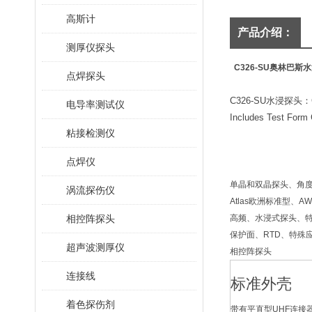
高斯计
产品介绍：
测厚仪探头
C326-SU奥林巴斯
点焊探头
C326-SU
水浸探头：
电导率测试仪
Includes Test Form C
粘接检测仪
点焊仪
单晶和双晶探头、角
涡流探伤仪
Atlas欧洲标准型、
相控阵探头
高频、水浸式探头、
保护面、RTD、特殊
超声波测厚仪
相控阵探头
连接线
标准外壳
着色探伤剂
带有平直型UHF连接