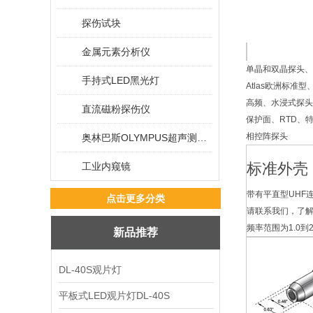
探伤试块
金属元素分析仪
单晶和双晶探头、
手持式LED黑光灯
Atlas欧洲标准
高频、水浸式探头
直流磁粉探伤仪
保护面、RTD、
相控阵探头
奥林巴斯OLYMPUS超声测厚仪
标准外壳
工业内窥镜
带有平直型UHF
点击更多分类
请联系我们，了
频率范围为1.0到2
新品推荐
DL-40S观片灯
平板式LED观片灯DL-40S