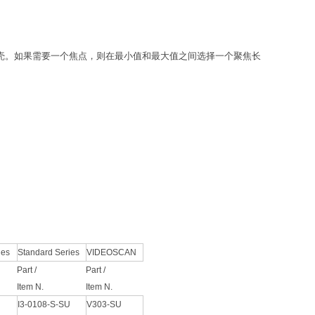
式外壳。如果需要一个焦点，则在最小值和最大值之间选择一个聚焦长
ies
Standard Series
VIDEOSCAN
Part /
Part /
Item N.
Item N.
I3-0108-S-SU
V303-SU