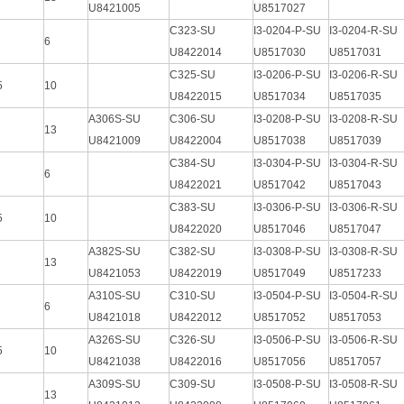
U8421005
U8517027
C323-SU
I3-0204-P-SU
I3-0204-R-SU
6
U8422014
U8517030
U8517031
C325-SU
I3-0206-P-SU
I3-0206-R-SU
5
10
U8422015
U8517034
U8517035
A306S-SU
C306-SU
I3-0208-P-SU
I3-0208-R-SU
13
U8421009
U8422004
U8517038
U8517039
C384-SU
I3-0304-P-SU
I3-0304-R-SU
6
U8422021
U8517042
U8517043
C383-SU
I3-0306-P-SU
I3-0306-R-SU
5
10
U8422020
U8517046
U8517047
A382S-SU
C382-SU
I3-0308-P-SU
I3-0308-R-SU
13
U8421053
U8422019
U8517049
U8517233
A310S-SU
C310-SU
I3-0504-P-SU
I3-0504-R-SU
6
U8421018
U8422012
U8517052
U8517053
A326S-SU
C326-SU
I3-0506-P-SU
I3-0506-R-SU
5
10
U8421038
U8422016
U8517056
U8517057
A309S-SU
C309-SU
I3-0508-P-SU
I3-0508-R-SU
13