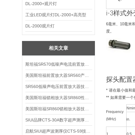
DL-2000+观片灯
i-3样式外
工业LED观片灯DL-2000+高亮型
6毫米、10毫
DL-2000观片灯
度。
相关文章
斯坦福SR570低噪声电流前置放大器技术参数
美国斯坦福前置放大器SR560产品介绍
探头配置
SR560低噪声电压前置放大器技术参数
* 请在最小值
美国斯坦福锁相放大器SR860性能介绍
** 如果需要
Nmin
美国斯坦福SR860锁相放大器技术参数
Frequency
(MHz)
in.
SIUI品牌CTS-30A数字超声测厚仪技术参数
启航SIUI超声波测厚仪CTS-59技术参数
1
0.5