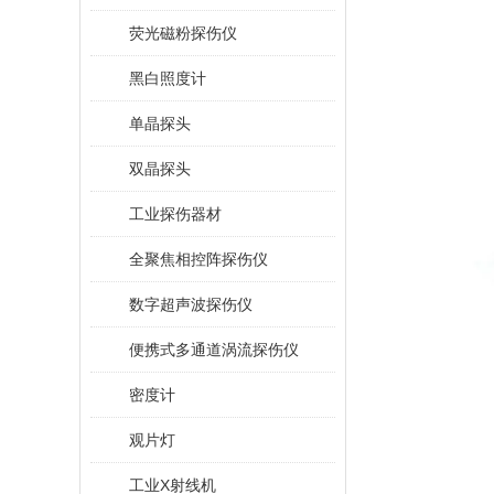
荧光磁粉探伤仪
黑白照度计
单晶探头
双晶探头
工业探伤器材
全聚焦相控阵探伤仪
数字超声波探伤仪
便携式多通道涡流探伤仪
密度计
观片灯
工业X射线机