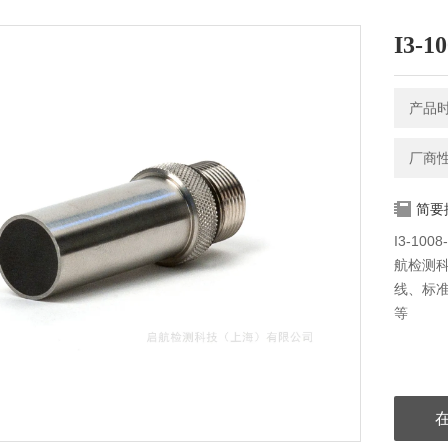
I3-
产品时间
厂商
简要
I3-1
航检测
线、标
等