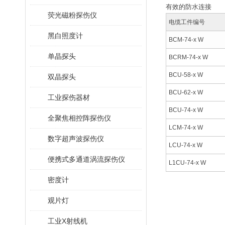
有效的防水连接
荧光磁粉探伤仪
电缆工件编号
黑白照度计
BCM-74-x W
单晶探头
BCRM-74-x W
BCU-58-x W
双晶探头
BCU-62-x W
工业探伤器材
BCU-74-x W
全聚焦相控阵探伤仪
LCM-74-x W
数字超声波探伤仪
LCU-74-x W
便携式多通道涡流探伤仪
L1CU-74-x W
密度计
观片灯
工业X射线机