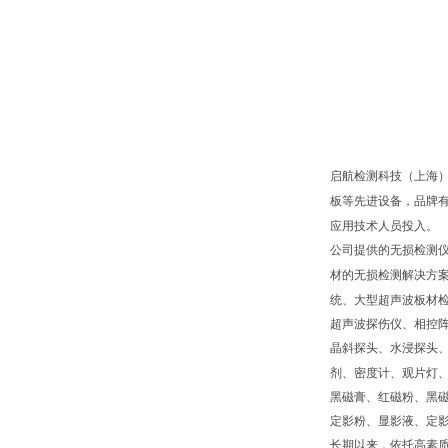
启航检测科技（上海
板等先进设备，品牌
应用技术人员投入。
公司提供的无损检测
材的无损检测解决方
统、大型超声波板材
超声波探伤仪、相控
晶斜探头、水浸探头
剂、密度计、观片灯
黑磁膏、红磁粉、黑
定影粉、显影液、定
长期以来，依托高素