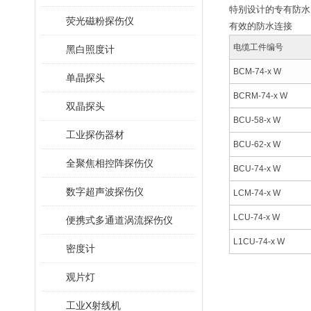
特别设计的专有防水
荧光磁粉探伤仪
有效的防水连接
电缆工件编号
黑白照度计
BCM-74-x W
单晶探头
BCRM-74-x W
双晶探头
BCU-58-x W
工业探伤器材
BCU-62-x W
全聚焦相控阵探伤仪
BCU-74-x W
数字超声波探伤仪
LCM-74-x W
LCU-74-x W
便携式多通道涡流探伤仪
L1CU-74-x W
密度计
观片灯
工业X射线机