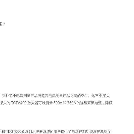
案：
流测量功能，弥补了小电流测量产品与超高电流测量产品之间的空白。这三个探头
探头的 TCPA400 放大器可以测量 500A 和 750A 的连续直流电流，降额
6000 和 TDS7000B 系列示波器系统的用户提供了自动控制功能及屏幕刻度