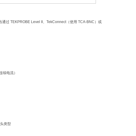
KPROBE Level II、TekConnect（使用 TCA-BNC）或
DC 连续电流）
探头类型