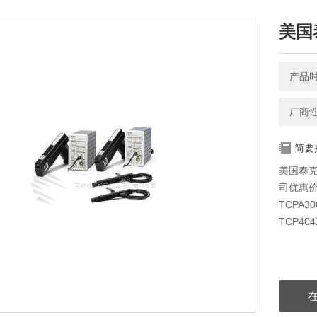
美国
产品时间
厂商
简要
美国泰克
司优惠价供
TCPA3
TCP40