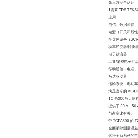
第三方安全认证
1需要 TDS TEK
应用
电信、数据通信
电源（开关和线
半导体设备（SCR、
功率逆变器/转换
电子镇流器
工业/消费电子产
移动通信（电话
马达驱动器
运输系统（电动
满足当今的 AC/
TCPA300放大
提供了 30 A、5
与占空比有关。
带 TCPA300 
全面消除测量误
这种全新系列的电流测