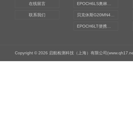
在线留言
EPOCH6LS奥林巴斯OLYMPUS超声探伤仪
联系我们
贝克休斯G20MN4,0X点焊探头
EPOCH6LT便携式探伤仪
Copyright © 2026 启航检测科技（上海）有限公司(www.qh17.n